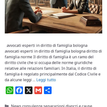
avvocati esperti in diritto di famiglia bologna
avvocati esperti in diritto di famiglia bologna diritto di
famiglia norme Il diritto di famiglia è un ramo del
diritto civile che si occupa delle norme giuridiche
relative alle relazioni familiari. In Italia, il diritto di
famiglia è regolato principalmente dal Codice Civile e
da alcune leggi …
Leggi tutto
W
F
X
G
C
h
a
m
o
at
c
ai
n
Categorie
News consulenze separazioni divorzi e cause