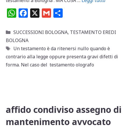
testamenti a Bologna . MA COSA …
Leggi tutto
W
F
X
G
C
h
a
m
o
at
c
ai
n
Categorie
SUCCESSIONI BOLOGNA
,
TESTAMENTO EREDI
s
e
l
di
BOLOGNA
A
b
vi
Tag
Un testamento è da ritenersi nullo quando è
p
o
di
contrario alla legge oppure presenta gravi difetti di
forma. Nel caso del testamento olografo
p
o
k
affido condiviso assegno di
mantenimento avvocato