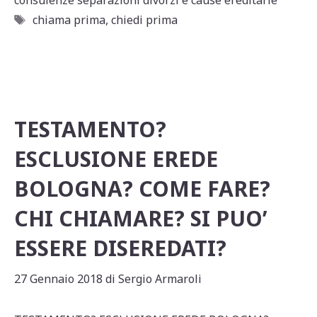
s
e
l
di
A
b
vi
Tag
chiama prima
,
chiedi prima
p
o
di
p
o
k
TESTAMENTO?
ESCLUSIONE EREDE
BOLOGNA? COME FARE?
CHI CHIAMARE? SI PUO’
ESSERE DISEREDATI?
27 Gennaio 2018
di
Sergio Armaroli