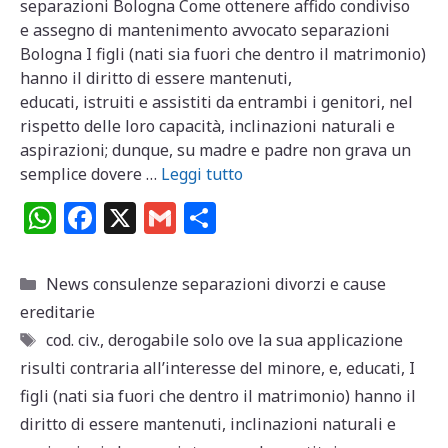
separazioni Bologna Come ottenere affido condiviso
e assegno di mantenimento avvocato separazioni
Bologna I figli (nati sia fuori che dentro il matrimonio)
hanno il diritto di essere mantenuti,
educati, istruiti e assistiti da entrambi i genitori, nel
rispetto delle loro capacità, inclinazioni naturali e
aspirazioni; dunque, su madre e padre non grava un
semplice dovere …
Leggi tutto
W
F
X
G
C
h
a
m
o
at
c
ai
n
Categorie
News consulenze separazioni divorzi e cause
s
e
l
di
ereditarie
A
b
vi
Tag
cod. civ.
,
derogabile solo ove la sua applicazione
p
o
di
risulti contraria all’interesse del minore
,
e
,
educati
,
I
figli (nati sia fuori che dentro il matrimonio) hanno il
p
o
diritto di essere mantenuti
,
inclinazioni naturali e
k