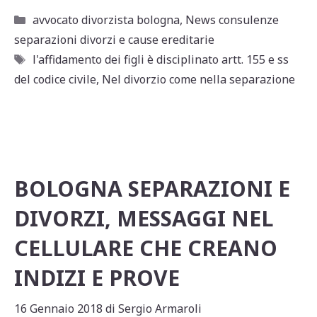
at
c
ai
n
Categorie
avvocato divorzista bologna
,
News consulenze
s
e
l
di
separazioni divorzi e cause ereditarie
A
b
vi
Tag
l'affidamento dei figli è disciplinato artt. 155 e ss
p
o
di
del codice civile
,
Nel divorzio come nella separazione
p
o
k
BOLOGNA SEPARAZIONI E
DIVORZI, MESSAGGI NEL
CELLULARE CHE CREANO
INDIZI E PROVE
16 Gennaio 2018
di
Sergio Armaroli