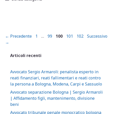
s
e
l
di
A
b
vi
p
o
di
p
o
Pagina
Pagina
Pagina
Pagina
Pagina
←
Precedente
1
…
99
100
101
102
Successivo
k
→
Articoli recenti
Avvocato Sergio Armaroli: penalista esperto in
reati finanziari, reati fallimentari e reati contro
la persona a Bologna, Modena, Carpi e Sassuolo
Avvocato separazione Bologna | Sergio Armaroli
| Affidamento figli, mantenimento, divisione
beni
Avvocato tribunale penale monocratico bologna