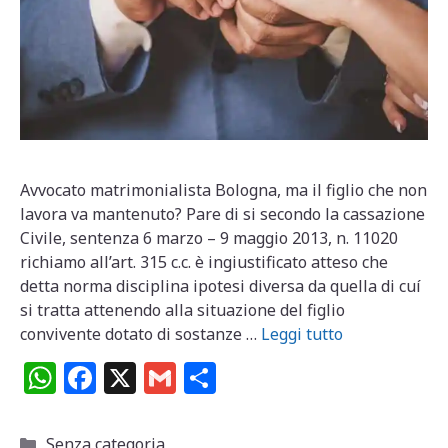
Avvocato matrimonialista Bologna, ma il figlio che non
lavora va mantenuto? Pare di si secondo la cassazione
Civile, sentenza 6 marzo – 9 maggio 2013, n. 11020
richiamo all’art. 315 c.c. è ingiustificato atteso che
detta norma disciplina ipotesi diversa da quella di cuí
si tratta attenendo alla situazione del figlio
convivente dotato di sostanze …
Leggi tutto
W
F
X
G
C
h
a
m
o
at
c
ai
n
Categorie
Senza categoria