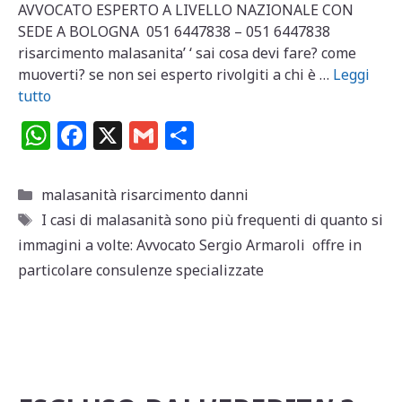
AVVOCATO ESPERTO A LIVELLO NAZIONALE CON
SEDE A BOLOGNA 051 6447838 – 051 6447838
risarcimento malasanita’ ‘ sai cosa devi fare? come
muoverti? se non sei esperto rivolgiti a chi è …
Leggi
tutto
W
F
X
G
C
h
a
m
o
at
c
ai
n
Categorie
malasanità risarcimento danni
s
e
l
di
Tag
I casi di malasanità sono più frequenti di quanto si
A
b
vi
immagini a volte: Avvocato Sergio Armaroli offre in
p
o
di
particolare consulenze specializzate
p
o
k