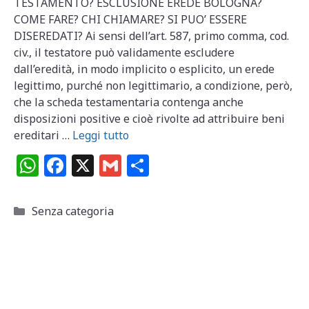
TESTAMENTO? ESCLUSIONE EREDE BOLOGNA?
COME FARE? CHI CHIAMARE? SI PUO’ ESSERE
DISEREDATI? Ai sensi dell’art. 587, primo comma, cod.
civ., il testatore può validamente escludere
dall’eredità, in modo implicito o esplicito, un erede
legittimo, purché non legittimario, a condizione, però,
che la scheda testamentaria contenga anche
disposizioni positive e cioè rivolte ad attribuire beni
ereditari …
Leggi tutto
W
F
X
G
C
h
a
m
o
at
c
ai
n
Categorie
Senza categoria
s
e
l
di
A
b
vi
p
o
di
p
o