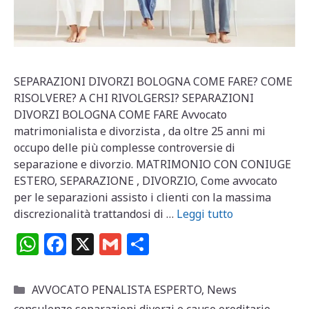
SEPARAZIONI DIVORZI BOLOGNA COME FARE? COME
RISOLVERE? A CHI RIVOLGERSI? SEPARAZIONI
DIVORZI BOLOGNA COME FARE Avvocato
matrimonialista e divorzista , da oltre 25 anni mi
occupo delle più complesse controversie di
separazione e divorzio. MATRIMONIO CON CONIUGE
ESTERO, SEPARAZIONE , DIVORZIO, Come avvocato
per le separazioni assisto i clienti con la massima
discrezionalità trattandosi di …
Leggi tutto
W
F
X
G
C
h
a
m
o
at
c
ai
n
Categorie
AVVOCATO PENALISTA ESPERTO
,
News
consulenze separazioni divorzi e cause ereditarie