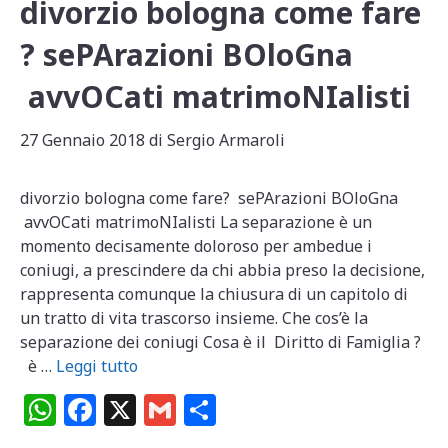
divorzio bologna come fare
k
? sePArazioni BOloGna
avvOCati matrimoNIalisti
27 Gennaio 2018
di
Sergio Armaroli
divorzio bologna come fare? sePArazioni BOloGna
avvOCati matrimoNIalisti La separazione è un
momento decisamente doloroso per ambedue i
coniugi, a prescindere da chi abbia preso la decisione,
rappresenta comunque la chiusura di un capitolo di
un tratto di vita trascorso insieme. Che cos’è la
separazione dei coniugi Cosa è il Diritto di Famiglia ?
è …
Leggi tutto
W
F
X
G
C
h
a
m
o