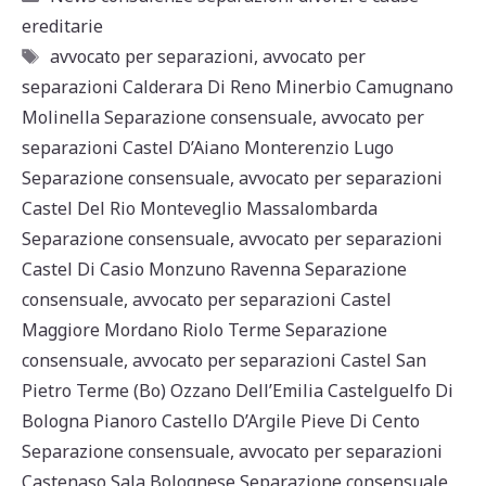
s
e
l
di
ereditarie
A
b
vi
Tag
avvocato per separazioni
,
avvocato per
p
o
di
separazioni Calderara Di Reno Minerbio Camugnano
Molinella Separazione consensuale
,
avvocato per
p
o
separazioni Castel D’Aiano Monterenzio Lugo
k
Separazione consensuale
,
avvocato per separazioni
Castel Del Rio Monteveglio Massalombarda
Separazione consensuale
,
avvocato per separazioni
Castel Di Casio Monzuno Ravenna Separazione
consensuale
,
avvocato per separazioni Castel
Maggiore Mordano Riolo Terme Separazione
consensuale
,
avvocato per separazioni Castel San
Pietro Terme (Bo) Ozzano Dell’Emilia Castelguelfo Di
Bologna Pianoro Castello D’Argile Pieve Di Cento
Separazione consensuale
,
avvocato per separazioni
Castenaso Sala Bolognese Separazione consensuale
,