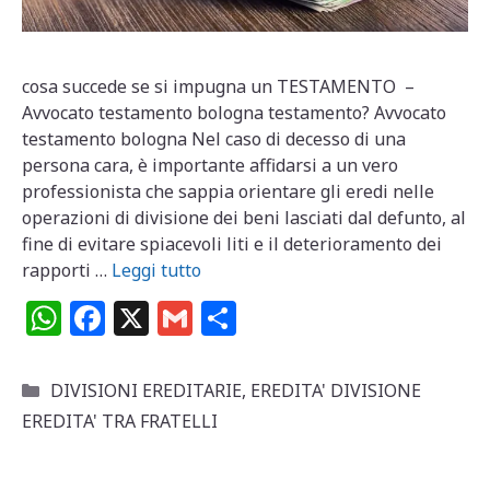
cosa succede se si impugna un TESTAMENTO –
Avvocato testamento bologna testamento? Avvocato
testamento bologna Nel caso di decesso di una
persona cara, è importante affidarsi a un vero
professionista che sappia orientare gli eredi nelle
operazioni di divisione dei beni lasciati dal defunto, al
fine di evitare spiacevoli liti e il deterioramento dei
rapporti …
Leggi tutto
W
F
X
G
C
h
a
m
o
at
c
ai
n
Categorie
DIVISIONI EREDITARIE
,
EREDITA' DIVISIONE
s
e
l
di
EREDITA' TRA FRATELLI
A
b
vi