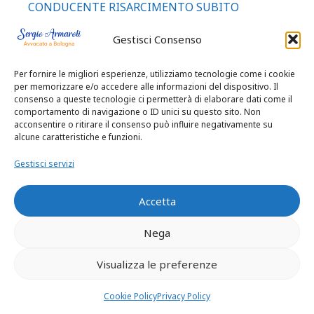
CONDUCENTE RISARCIMENTO SUBITO
BOLOGNA BERGAMO VICENZA TREVISO
Gestisci Consenso
RAVENNA
INCIDENTI GRAVI E MORTALI AUTO MOTO
Per fornire le migliori esperienze, utilizziamo tecnologie come i cookie
PEDONI
per memorizzare e/o accedere alle informazioni del dispositivo. Il
consenso a queste tecnologie ci permetterà di elaborare dati come il
INCIDENTI GRAVI E MORTALI AUTO MOTO
comportamento di navigazione o ID unici su questo sito. Non
PEDONI|malasanità risarcimento danni
acconsentire o ritirare il consenso può influire negativamente su
alcune caratteristiche e funzioni.
INCIDENTI GRAVI E MORTALI AUTO MOTO
PEDONI|News consulenze separazioni divorzi e
Gestisci servizi
cause ereditarie
Incidenti gravissimi o mortali
Accetta
La separazione delle coppie di cittadini extra
Nega
comunitari
luci e vedute cause tra vicinato e confini
Visualizza le preferenze
malasanità risarcimento danni
Cookie Policy
Privacy Policy
MIGLIOR AVVOCATO BOLOGNA