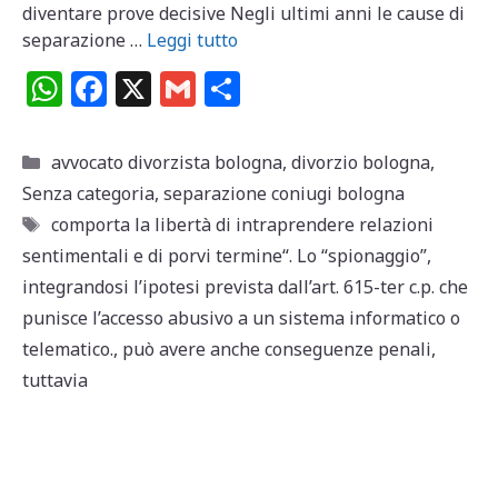
diventare prove decisive Negli ultimi anni le cause di
separazione …
Leggi tutto
W
F
X
G
C
h
a
m
o
at
c
ai
n
Categorie
avvocato divorzista bologna
,
divorzio bologna
,
s
e
l
di
Senza categoria
,
separazione coniugi bologna
A
b
vi
Tag
comporta la libertà di intraprendere relazioni
p
o
di
sentimentali e di porvi termine“. Lo “spionaggio”
,
integrandosi l’ipotesi prevista dall’art. 615-ter c.p. che
p
o
punisce l’accesso abusivo a un sistema informatico o
k
telematico.
,
può avere anche conseguenze penali
,
tuttavia