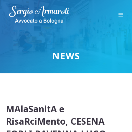
Vai
al
Me
contenuto
NEWS
MAlaSanitA e
RisaRciMento, CESENA