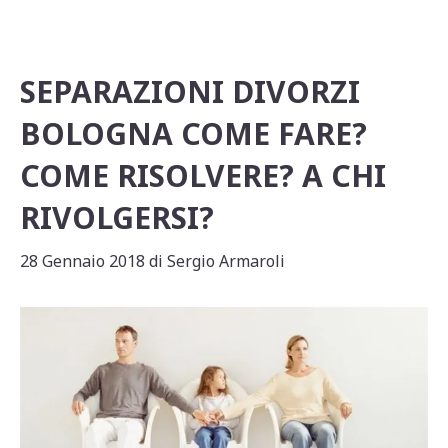
p
o
di
p
o
k
SEPARAZIONI DIVORZI
BOLOGNA COME FARE?
COME RISOLVERE? A CHI
RIVOLGERSI?
28 Gennaio 2018
di
Sergio Armaroli