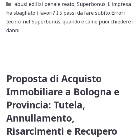
at
c
ai
n
Categorie
abusi edilizi penale reato
,
Superbonus: L'impresa
s
e
l
di
ha sbagliato i lavori? I 5 passi da fare subito Errori
A
b
vi
tecnici nel Superbonus: quando e come puoi chiedere i
p
o
di
danni
p
o
k
Proposta di Acquisto
Immobiliare a Bologna e
Provincia: Tutela,
Annullamento,
Risarcimenti e Recupero