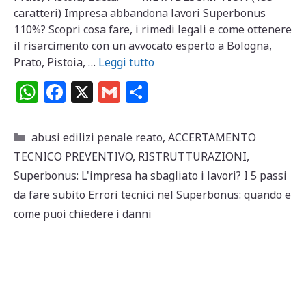
caratteri) Impresa abbandona lavori Superbonus
110%? Scopri cosa fare, i rimedi legali e come ottenere
il risarcimento con un avvocato esperto a Bologna,
Prato, Pistoia, …
Leggi tutto
W
F
X
G
C
h
a
m
o
at
c
ai
n
Categorie
abusi edilizi penale reato
,
ACCERTAMENTO
s
e
l
di
TECNICO PREVENTIVO
,
RISTRUTTURAZIONI
,
A
b
vi
Superbonus: L'impresa ha sbagliato i lavori? I 5 passi
p
o
di
da fare subito Errori tecnici nel Superbonus: quando e
come puoi chiedere i danni
p
o
k