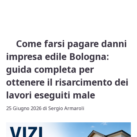
p
o
di
p
o
k
Come farsi pagare danni
impresa edile Bologna:
guida completa per
ottenere il risarcimento dei
lavori eseguiti male
25 Giugno 2026
di
Sergio Armaroli