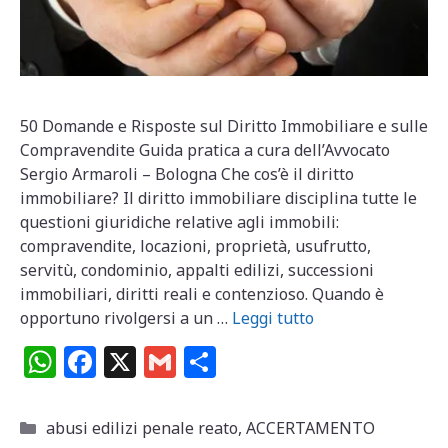
50 Domande e Risposte sul Diritto Immobiliare e sulle
Compravendite Guida pratica a cura dell’Avvocato
Sergio Armaroli – Bologna Che cos’è il diritto
immobiliare? Il diritto immobiliare disciplina tutte le
questioni giuridiche relative agli immobili:
compravendite, locazioni, proprietà, usufrutto,
servitù, condominio, appalti edilizi, successioni
immobiliari, diritti reali e contenzioso. Quando è
opportuno rivolgersi a un …
Leggi tutto
W
F
X
G
C
h
a
m
o
at
c
ai
n
Categorie
abusi edilizi penale reato
,
ACCERTAMENTO