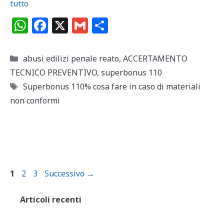
tutto
W
F
X
G
C
h
a
m
o
at
c
ai
n
Categorie
abusi edilizi penale reato
,
ACCERTAMENTO
s
e
l
di
TECNICO PREVENTIVO
,
superbonus 110
A
b
vi
Tag
Superbonus 110% cosa fare in caso di materiali
p
o
di
non conformi
p
o
k
Pagina
Pagina
Pagina
1
2
3
Successivo
→
Articoli recenti