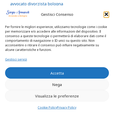
avvocato divorzista bologna
avvocato esperto famiglia Bologna
Gestisci Consenso
Avvocato esperto in reati tributari a Bologna
Per fornire le migliori esperienze, utilizziamo tecnologie come i cookie
avvocato penalista
per memorizzare e/o accedere alle informazioni del dispositivo. Il
AVVOCATO PENALISTA ESPERTO
consenso a queste tecnologie ci permetterà di elaborare dati come il
comportamento di navigazione o ID unici su questo sito. Non
AVVOCATO PENALISTA ESPERTO|News
acconsentire o ritirare il consenso può influire negativamente su
alcune caratteristiche e funzioni.
consulenze separazioni divorzi e cause
ereditarie
Gestisci servizi
avvocato sergio armaroli esperto separazione
divorzio con patrimoni importanti
Accetta
BOLOGNA CREMONA MANTOVA AVVOCATO
Nega
ESPERTO DIFES A DELICATI PROCESSI
Bancarotta STRATEGIE DIFENSIVE REATO
Visualizza le preferenze
BANCAROTT A FRAUDOLENTA
BOLOGNA IMOLA Diffamazione sui social:
Cookie Policy
Privacy Policy
quando è reato e cosa puoi fare per difenderti