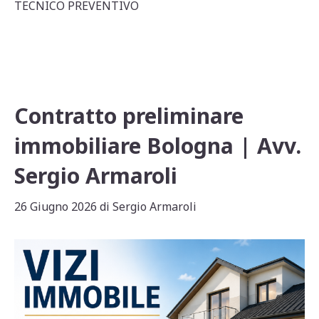
s
e
l
di
TECNICO PREVENTIVO
A
b
vi
p
o
di
p
o
k
Contratto preliminare
immobiliare Bologna | Avv.
Sergio Armaroli
26 Giugno 2026
di
Sergio Armaroli