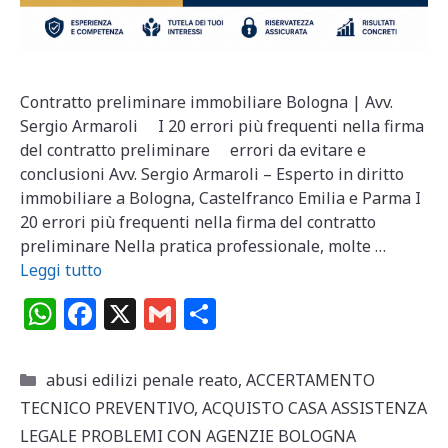
Contratto preliminare immobiliare Bologna | Avv.
Sergio Armaroli I 20 errori più frequenti nella firma
del contratto preliminare errori da evitare e
conclusioni Avv. Sergio Armaroli – Esperto in diritto
immobiliare a Bologna, Castelfranco Emilia e Parma I
20 errori più frequenti nella firma del contratto
preliminare Nella pratica professionale, molte …
Leggi tutto
W
F
X
G
C
h
a
m
o
at
c
ai
n
Categorie
abusi edilizi penale reato
,
ACCERTAMENTO
s
e
l
di
TECNICO PREVENTIVO
,
ACQUISTO CASA ASSISTENZA
A
b
vi
LEGALE PROBLEMI CON AGENZIE BOLOGNA