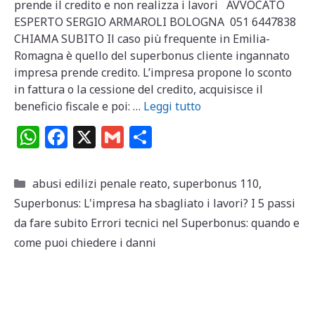
prende il credito e non realizza i lavori AVVOCATO
ESPERTO SERGIO ARMAROLI BOLOGNA 051 6447838
CHIAMA SUBITO Il caso più frequente in Emilia-
Romagna è quello del superbonus cliente ingannato
impresa prende credito. L’impresa propone lo sconto
in fattura o la cessione del credito, acquisisce il
beneficio fiscale e poi: …
Leggi tutto
W
F
X
G
C
h
a
m
o
at
c
ai
n
Categorie
abusi edilizi penale reato
,
superbonus 110
,
s
e
l
di
Superbonus: L'impresa ha sbagliato i lavori? I 5 passi
A
b
vi
da fare subito Errori tecnici nel Superbonus: quando e
p
o
di
come puoi chiedere i danni
p
o
k