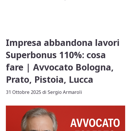
A
b
vi
p
o
di
p
o
k
Impresa abbandona lavori
Superbonus 110%: cosa
fare | Avvocato Bologna,
Prato, Pistoia, Lucca
31 Ottobre 2025
di
Sergio Armaroli