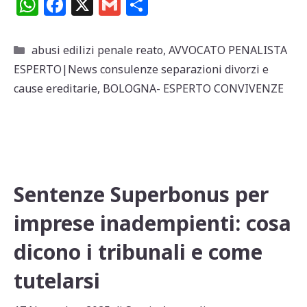
W
F
X
G
C
h
a
m
o
at
c
ai
n
Categorie
abusi edilizi penale reato
,
AVVOCATO PENALISTA
s
e
l
di
ESPERTO|News consulenze separazioni divorzi e
A
b
vi
cause ereditarie
,
BOLOGNA- ESPERTO CONVIVENZE
p
o
di
p
o
k
Sentenze Superbonus per
imprese inadempienti: cosa
dicono i tribunali e come
tutelarsi