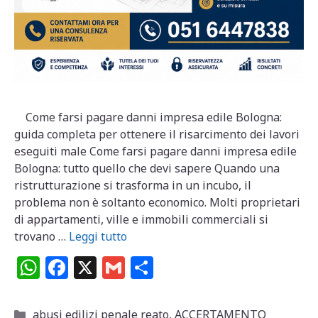
Come farsi pagare danni impresa edile Bologna:
guida completa per ottenere il risarcimento dei lavori
eseguiti male Come farsi pagare danni impresa edile
Bologna: tutto quello che devi sapere Quando una
ristrutturazione si trasforma in un incubo, il
problema non è soltanto economico. Molti proprietari
di appartamenti, ville e immobili commerciali si
trovano …
Leggi tutto
W
F
X
G
C
h
a
m
o
at
c
ai
n
Categorie
abusi edilizi penale reato
,
ACCERTAMENTO