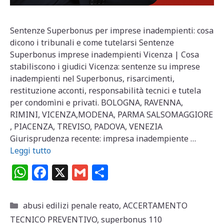
Sentenze Superbonus per imprese inadempienti: cosa
dicono i tribunali e come tutelarsi Sentenze
Superbonus imprese inadempienti Vicenza | Cosa
stabiliscono i giudici Vicenza: sentenze su imprese
inadempienti nel Superbonus, risarcimenti,
restituzione acconti, responsabilità tecnici e tutela
per condomìni e privati. BOLOGNA, RAVENNA,
RIMINI, VICENZA,MODENA, PARMA SALSOMAGGIORE
, PIACENZA, TREVISO, PADOVA, VENEZIA
Giurisprudenza recente: impresa inadempiente …
Leggi tutto
W
F
X
G
C
h
a
m
o
at
c
ai
n
Categorie
abusi edilizi penale reato
,
ACCERTAMENTO
s
e
l
di
TECNICO PREVENTIVO
,
superbonus 110