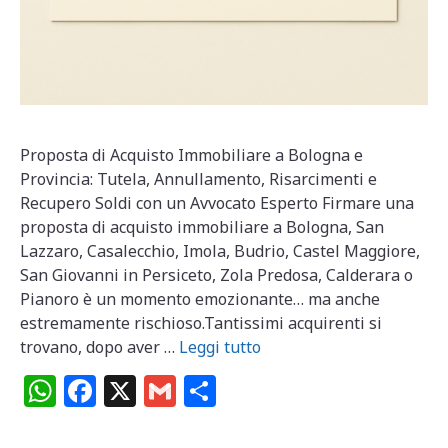
Proposta di Acquisto Immobiliare a Bologna e
Provincia: Tutela, Annullamento, Risarcimenti e
Recupero Soldi con un Avvocato Esperto Firmare una
proposta di acquisto immobiliare a Bologna, San
Lazzaro, Casalecchio, Imola, Budrio, Castel Maggiore,
San Giovanni in Persiceto, Zola Predosa, Calderara o
Pianoro è un momento emozionante… ma anche
estremamente rischioso.Tantissimi acquirenti si
trovano, dopo aver …
Leggi tutto
W
F
X
G
C
h
a
m
o