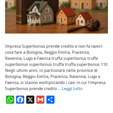
Impresa Superbonus prende credito e non fa lavori:
cosa fare a Bologna, Reggio Emilia, Piacenza,
Ravenna, Lugo e Faenza truffa superbonus truffe
superbonus superbonus truffa truffa superbonus 110
Negli ultimi anni, in particolare nelle province di
Bologna, Reggio Emilia, Piacenza, Ravenna, Lugo e
Faenza, si stanno moltiplicando i casi in cui l’impresa
Superbonus prende credito …
Leggi tutto
W
F
X
G
C
h
a
m
o