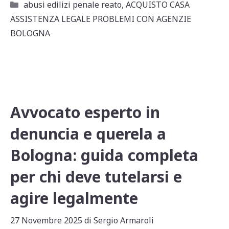
at
c
ai
n
Categorie
abusi edilizi penale reato
,
ACQUISTO CASA
s
e
l
di
ASSISTENZA LEGALE PROBLEMI CON AGENZIE
A
b
vi
BOLOGNA
p
o
di
p
o
k
Avvocato esperto in
denuncia e querela a
Bologna: guida completa
per chi deve tutelarsi e
agire legalmente
27 Novembre 2025
di
Sergio Armaroli