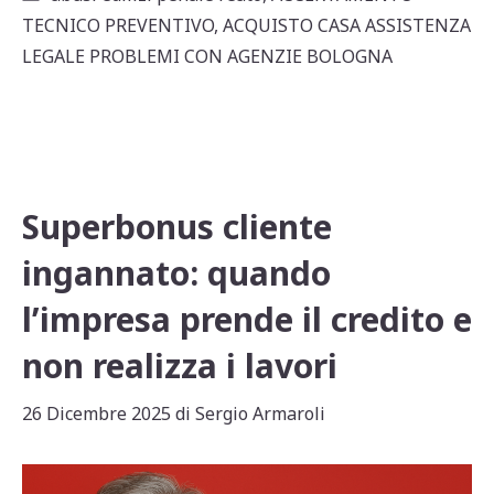
s
e
l
di
TECNICO PREVENTIVO
,
ACQUISTO CASA ASSISTENZA
A
b
vi
LEGALE PROBLEMI CON AGENZIE BOLOGNA
p
o
di
p
o
k
Superbonus cliente
ingannato: quando
l’impresa prende il credito e
non realizza i lavori
26 Dicembre 2025
di
Sergio Armaroli