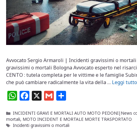
Avvocato Sergio Armaroli | Incidenti gravissimi o mortal
gravissimi o mortali Bologna Avvocato esperto nel ris
CENTO : tutela completa per le vittime e le famiglie Subi
che può cambiare radicalmente la vita della …
Leggi tutto
W
F
X
G
C
h
a
m
o
at
c
ai
n
Categorie
INCIDENTI GRAVI E MORTALI AUTO MOTO PEDONI|News consule
mortali
,
MOTO INCIDENT E MORTALE MORTE TRASPORTATO
s
e
l
di
Tag
Incidenti gravissimi o mortali
A
b
vi