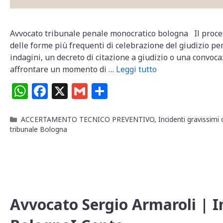
Avvocato tribunale penale monocratico bologna Il proce
delle forme più frequenti di celebrazione del giudizio pen
indagini, un decreto di citazione a giudizio o una convoc
affrontare un momento di …
Leggi tutto
W
F
X
G
C
h
a
m
o
at
c
ai
n
Categorie
ACCERTAMENTO TECNICO PREVENTIVO
,
Incidenti gravissimi 
tribunale Bologna
s
e
l
di
A
b
vi
p
o
di
p
o
k
Avvocato Sergio Armaroli | I