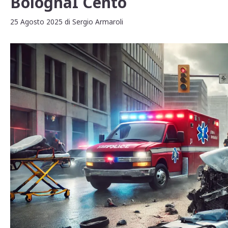
BolognaI Cento
25 Agosto 2025
di
Sergio Armaroli