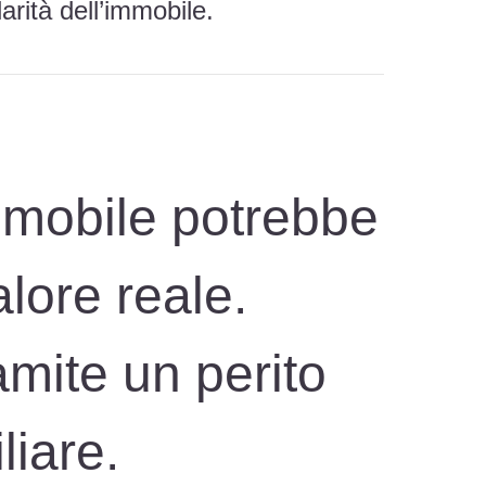
arità dell’immobile.
mmobile potrebbe
lore reale.
amite un perito
iare.