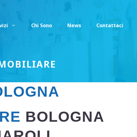
vizi
Chi Sono
News
Contattaci
MOBILIARE
BOLOGNA
ARE
BOLOGNA
MAROLI