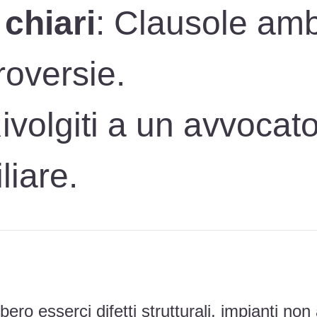
 chiari
: Clausole am
roversie.
Rivolgiti a un avvocat
liare.
bero esserci difetti strutturali, impianti n