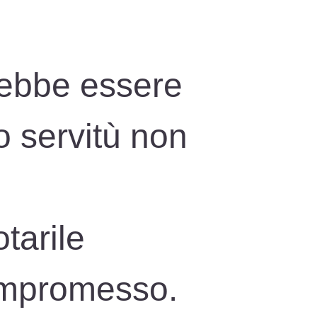
rebbe essere
o servitù non
otarile
compromesso.