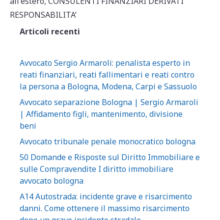
s
e
l
di
all'estero
,
CONSULENTI FINANZIARI DERIVATI
A
b
vi
RESPONSABILITA’
p
o
di
Articoli recenti
p
o
k
Avvocato Sergio Armaroli: penalista esperto in
reati finanziari, reati fallimentari e reati contro
la persona a Bologna, Modena, Carpi e Sassuolo
Avvocato separazione Bologna | Sergio Armaroli
| Affidamento figli, mantenimento, divisione
beni
Avvocato tribunale penale monocratico bologna
50 Domande e Risposte sul Diritto Immobiliare e
sulle Compravendite I diritto immobiliare
avvocato bologna
A14 Autostrada: incidente grave e risarcimento
danni. Come ottenere il massimo risarcimento