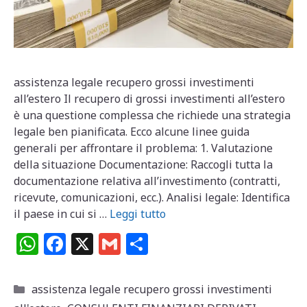
assistenza legale recupero grossi investimenti
all’estero Il recupero di grossi investimenti all’estero
è una questione complessa che richiede una strategia
legale ben pianificata. Ecco alcune linee guida
generali per affrontare il problema: 1. Valutazione
della situazione Documentazione: Raccogli tutta la
documentazione relativa all’investimento (contratti,
ricevute, comunicazioni, ecc.). Analisi legale: Identifica
il paese in cui si …
Leggi tutto
W
F
X
G
C
h
a
m
o
at
c
ai
n
Categorie
assistenza legale recupero grossi investimenti