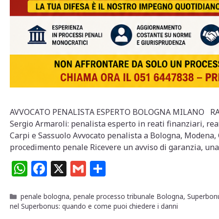
AVVOCATO PENALISTA ESPERTO BOLOGNA MILANO RA
Sergio Armaroli: penalista esperto in reati finanziari, re
Carpi e Sassuolo Avvocato penalista a Bologna, Modena, C
procedimento penale Ricevere un avviso di garanzia, un
W
F
X
G
C
h
a
m
o
at
c
ai
n
Categorie
penale bologna
,
penale processo tribunale Bologna
,
Superbonus
nel Superbonus: quando e come puoi chiedere i danni
s
e
l
di