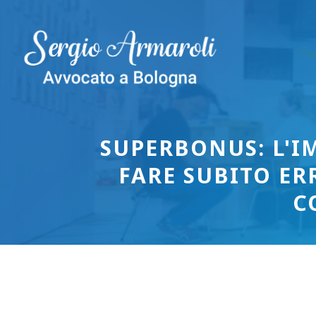
Vai
al
contenuto
SUPERBONUS: L'IM
FARE SUBITO ER
C