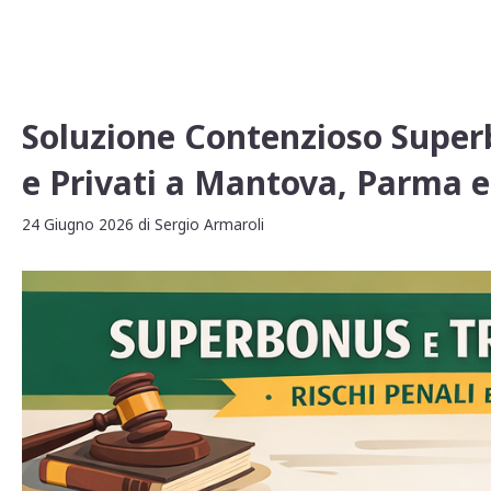
A
b
vi
p
o
di
p
o
k
Soluzione Contenzioso Super
e Privati a Mantova, Parma 
24 Giugno 2026
di
Sergio Armaroli