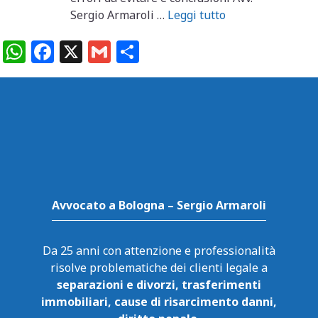
Sergio Armaroli …
Leggi tutto
W
F
X
G
C
h
a
m
o
at
c
ai
n
s
e
l
di
A
b
vi
p
o
di
p
o
k
Avvocato a Bologna – Sergio Armaroli
Da 25 anni con attenzione e professionalità
risolve problematiche dei clienti legale a
separazioni e divorzi, trasferimenti
immobiliari, cause di risarcimento danni,