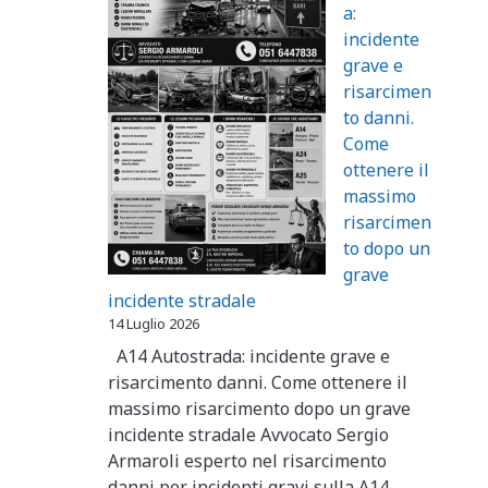
a:
incidente
grave e
risarcimen
to danni.
Come
ottenere il
massimo
risarcimen
to dopo un
grave
incidente stradale
14 Luglio 2026
A14 Autostrada: incidente grave e
risarcimento danni. Come ottenere il
massimo risarcimento dopo un grave
incidente stradale Avvocato Sergio
Armaroli esperto nel risarcimento
danni per incidenti gravi sulla A14 …