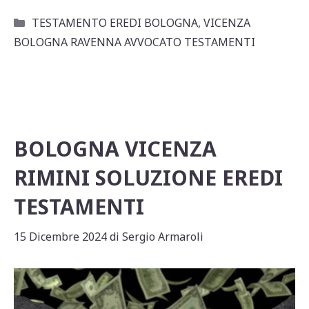
at
c
ai
n
Categorie
TESTAMENTO EREDI BOLOGNA
,
VICENZA
s
e
l
di
BOLOGNA RAVENNA AVVOCATO TESTAMENTI
A
b
vi
p
o
di
p
o
k
BOLOGNA VICENZA
RIMINI SOLUZIONE EREDI
TESTAMENTI
15 Dicembre 2024
di
Sergio Armaroli