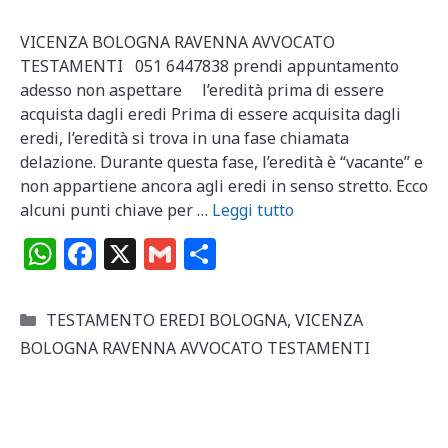
VICENZA BOLOGNA RAVENNA AVVOCATO
TESTAMENTI 051 6447838 prendi appuntamento
adesso non aspettare l’eredità prima di essere
acquista dagli eredi Prima di essere acquisita dagli
eredi, l’eredità si trova in una fase chiamata
delazione. Durante questa fase, l’eredità è “vacante” e
non appartiene ancora agli eredi in senso stretto. Ecco
alcuni punti chiave per …
Leggi tutto
W
F
X
G
C
h
a
m
o
at
c
ai
n
Categorie
TESTAMENTO EREDI BOLOGNA
,
VICENZA
s
e
l
di
BOLOGNA RAVENNA AVVOCATO TESTAMENTI
A
b
vi
p
o
di
p
o