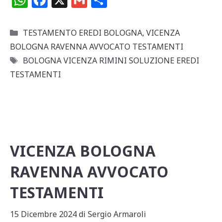
h
a
m
o
at
c
ai
n
Categorie
TESTAMENTO EREDI BOLOGNA
,
VICENZA
s
e
l
di
BOLOGNA RAVENNA AVVOCATO TESTAMENTI
A
b
vi
Tag
BOLOGNA VICENZA RIMINI SOLUZIONE EREDI
p
o
di
TESTAMENTI
p
o
k
VICENZA BOLOGNA
RAVENNA AVVOCATO
TESTAMENTI
15 Dicembre 2024
di
Sergio Armaroli