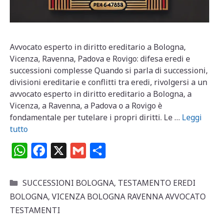
Avvocato esperto in diritto ereditario a Bologna,
Vicenza, Ravenna, Padova e Rovigo: difesa eredi e
successioni complesse Quando si parla di successioni,
divisioni ereditarie e conflitti tra eredi, rivolgersi a un
avvocato esperto in diritto ereditario a Bologna, a
Vicenza, a Ravenna, a Padova o a Rovigo è
fondamentale per tutelare i propri diritti. Le …
Leggi
tutto
W
F
X
G
C
h
a
m
o
at
c
ai
n
Categorie
SUCCESSIONI BOLOGNA
,
TESTAMENTO EREDI
s
e
l
di
BOLOGNA
,
VICENZA BOLOGNA RAVENNA AVVOCATO
A
b
vi
TESTAMENTI