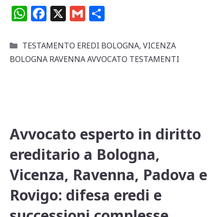
W
F
X
G
C
h
a
m
o
at
c
ai
n
Categorie
TESTAMENTO EREDI BOLOGNA
,
VICENZA
s
e
l
di
BOLOGNA RAVENNA AVVOCATO TESTAMENTI
A
b
vi
p
o
di
p
o
k
Avvocato esperto in diritto
ereditario a Bologna,
Vicenza, Ravenna, Padova e
Rovigo: difesa eredi e
successioni complesse