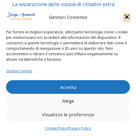
La separazione delle coppie di cittadini extra
comunitari
Gestisci Consenso
luci e vedute cause tra vicinato e confini
malasanità risarcimento danni
Per fornire le migliori esperienze, utilizziamo tecnologie come i cookie
per memorizzare e/o accedere alle informazioni del dispositivo. Il
MIGLIOR AVVOCATO BOLOGNA
consenso a queste tecnologie ci permetterà di elaborare dati come il
comportamento di navigazione o ID unici su questo sito. Non
MOTO INCIDENT E MORTALE MORTE
acconsentire o ritirare il consenso può influire negativamente su
TRASPORTATO
alcune caratteristiche e funzioni.
News consulenze separazioni divorzi e cause
Gestisci servizi
ereditarie
pedone ucciso da conducente auto ubriaco danno
Accetta
investito bordo strada responsabilità
Nega
pedone ucciso danno
penale bologna
Visualizza le preferenze
penale processo tribunale Bologna
Cookie Policy
Privacy Policy
Pesaro e Ancona