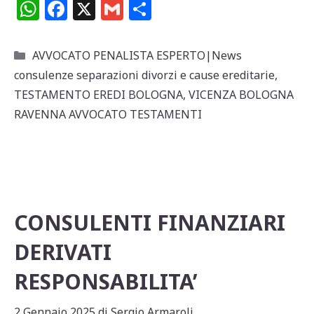
W
F
X
G
C
h
a
m
o
at
c
ai
n
Categorie
AVVOCATO PENALISTA ESPERTO|News
s
e
l
di
consulenze separazioni divorzi e cause ereditarie
,
A
b
vi
TESTAMENTO EREDI BOLOGNA
,
VICENZA BOLOGNA
p
o
di
RAVENNA AVVOCATO TESTAMENTI
p
o
k
CONSULENTI FINANZIARI
DERIVATI
RESPONSABILITA’
2 Gennaio 2025
di
Sergio Armaroli