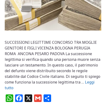
SUCCESSIONI LEGITTIME CONCORSO TRA MOGLIE
GENITORI E FIGLI VICENZA BOLOGNA PERUGIA
ROMA ANCONA PESARO PADOVA La successione
legittima si verifica quando una persona muore senza
lasciare un testamento. In questo caso, il patrimonio
del defunto viene distribuito secondo le regole
stabilite dal Codice Civile italiano. Di seguito ti spiego
come funziona la successione legittima tra …
Leggi
tutto
W
F
X
G
C
h
a
m
o