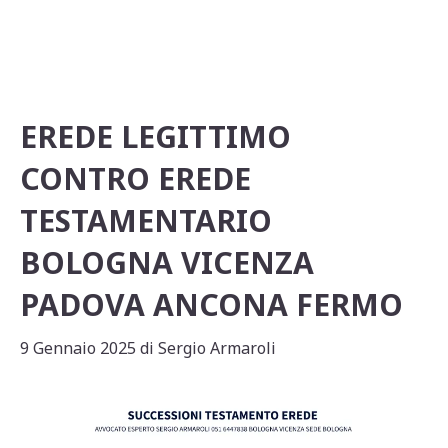
p
o
di
p
o
k
EREDE LEGITTIMO
CONTRO EREDE
TESTAMENTARIO
BOLOGNA VICENZA
PADOVA ANCONA FERMO
9 Gennaio 2025
di
Sergio Armaroli