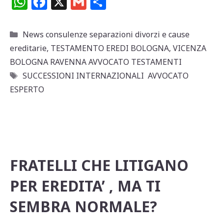
W
F
X
G
C
h
a
m
o
at
c
ai
n
Categorie
News consulenze separazioni divorzi e cause
s
e
l
di
ereditarie
,
TESTAMENTO EREDI BOLOGNA
,
VICENZA
A
b
vi
BOLOGNA RAVENNA AVVOCATO TESTAMENTI
Tag
p
o
di
SUCCESSIONI INTERNAZIONALI AVVOCATO
ESPERTO
p
o
k
FRATELLI CHE LITIGANO
PER EREDITA’ , MA TI
SEMBRA NORMALE?