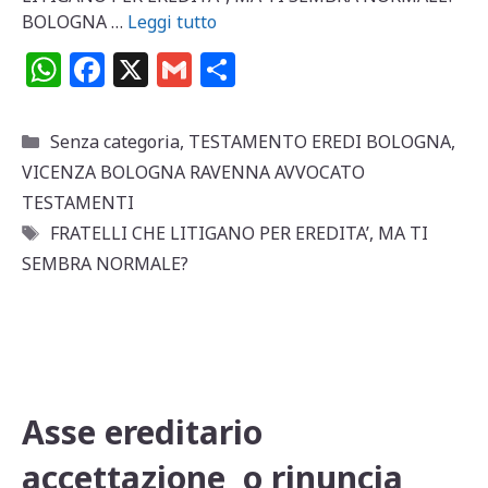
BOLOGNA …
Leggi tutto
W
F
X
G
C
h
a
m
o
at
c
ai
n
Categorie
Senza categoria
,
TESTAMENTO EREDI BOLOGNA
,
s
e
l
di
VICENZA BOLOGNA RAVENNA AVVOCATO
A
b
vi
TESTAMENTI
Tag
p
o
di
FRATELLI CHE LITIGANO PER EREDITA’
,
MA TI
SEMBRA NORMALE?
p
o
k
Asse ereditario
accettazione o rinuncia