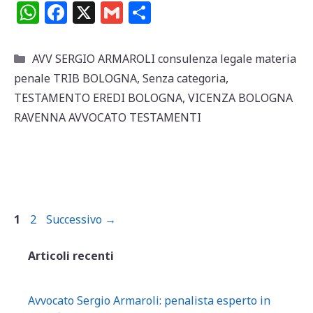
W
F
X
G
C
h
a
m
o
at
c
ai
n
Categorie
AVV SERGIO ARMAROLI consulenza legale materia
s
e
l
di
penale TRIB BOLOGNA
,
Senza categoria
,
A
b
vi
TESTAMENTO EREDI BOLOGNA
,
VICENZA BOLOGNA
p
o
di
RAVENNA AVVOCATO TESTAMENTI
p
o
k
Pagina
Pagina
1
2
Successivo
→
Articoli recenti
Avvocato Sergio Armaroli: penalista esperto in