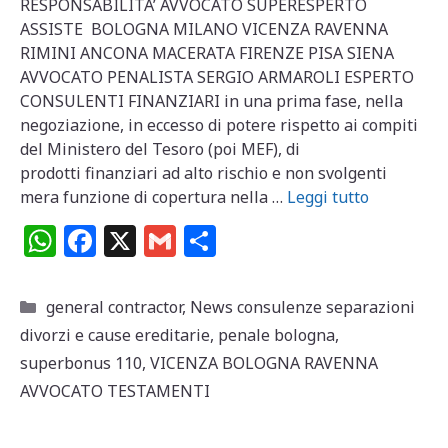
RESPONSABILITA’ AVVOCATO SUPERESPERTO
ASSISTE BOLOGNA MILANO VICENZA RAVENNA
RIMINI ANCONA MACERATA FIRENZE PISA SIENA
AVVOCATO PENALISTA SERGIO ARMAROLI ESPERTO
CONSULENTI FINANZIARI in una prima fase, nella
negoziazione, in eccesso di potere rispetto ai compiti
del Ministero del Tesoro (poi MEF), di
prodotti finanziari ad alto rischio e non svolgenti
mera funzione di copertura nella …
Leggi tutto
W
F
X
G
C
h
a
m
o
at
c
ai
n
Categorie
general contractor
,
News consulenze separazioni
s
e
l
di
divorzi e cause ereditarie
,
penale bologna
,
A
b
vi
superbonus 110
,
VICENZA BOLOGNA RAVENNA
p
o
di
AVVOCATO TESTAMENTI
p
o