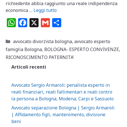
richiedente abbia raggiunto una reale indipendenza
economica …
Leggi tutto
W
F
X
G
C
h
a
m
o
at
c
ai
n
Categorie
avvocato divorzista bologna
,
avvocato esperto
s
e
l
di
famiglia Bologna
,
BOLOGNA- ESPERTO CONVIVENZE
,
A
b
vi
RICONOSCIMENTO PATERNITA'
p
o
di
Articoli recenti
p
o
k
Avvocato Sergio Armaroli: penalista esperto in
reati finanziari, reati fallimentari e reati contro
la persona a Bologna, Modena, Carpi e Sassuolo
Avvocato separazione Bologna | Sergio Armaroli
| Affidamento figli, mantenimento, divisione
beni