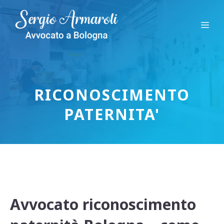
Vai
al
Me
contenuto
RICONOSCIMENTO
PATERNITA'
Avvocato riconoscimento