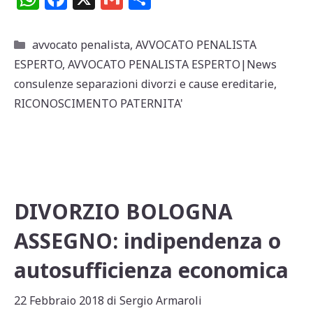
h
a
m
o
at
c
ai
n
Categorie
avvocato penalista
,
AVVOCATO PENALISTA
s
e
l
di
ESPERTO
,
AVVOCATO PENALISTA ESPERTO|News
A
b
vi
consulenze separazioni divorzi e cause ereditarie
,
p
o
di
RICONOSCIMENTO PATERNITA'
p
o
k
DIVORZIO BOLOGNA
ASSEGNO: indipendenza o
autosufficienza economica
22 Febbraio 2018
di
Sergio Armaroli