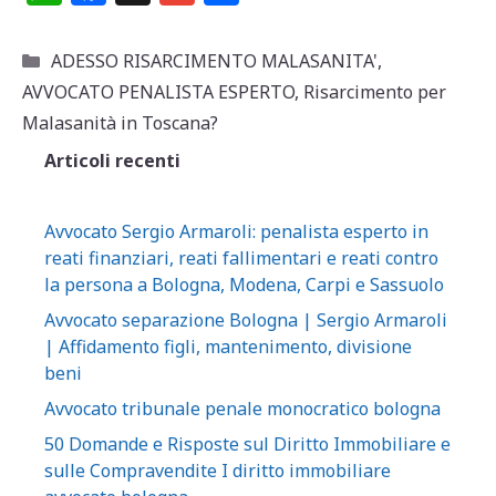
h
a
m
o
at
c
ai
n
Categorie
ADESSO RISARCIMENTO MALASANITA'
,
s
e
l
di
AVVOCATO PENALISTA ESPERTO
,
Risarcimento per
A
b
vi
Malasanità in Toscana?
p
o
di
Articoli recenti
p
o
k
Avvocato Sergio Armaroli: penalista esperto in
reati finanziari, reati fallimentari e reati contro
la persona a Bologna, Modena, Carpi e Sassuolo
Avvocato separazione Bologna | Sergio Armaroli
| Affidamento figli, mantenimento, divisione
beni
Avvocato tribunale penale monocratico bologna
50 Domande e Risposte sul Diritto Immobiliare e
sulle Compravendite I diritto immobiliare