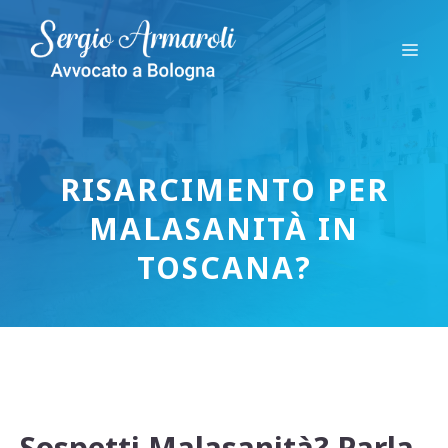
Vai
al
Me
contenuto
RISARCIMENTO PER
MALASANITÀ IN
TOSCANA?
Sospetti Malasanità? Parla