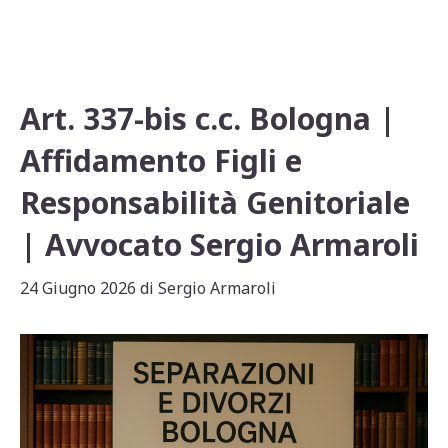
A
b
vi
p
o
di
p
o
Art. 337-bis c.c. Bologna |
k
Affidamento Figli e
Responsabilità Genitoriale
| Avvocato Sergio Armaroli
24 Giugno 2026
di
Sergio Armaroli