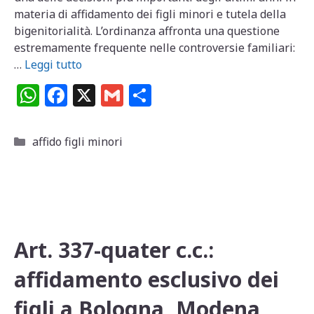
materia di affidamento dei figli minori e tutela della
bigenitorialità. L’ordinanza affronta una questione
estremamente frequente nelle controversie familiari:
…
Leggi tutto
W
F
X
G
C
h
a
m
o
at
c
ai
n
Categorie
affido figli minori
s
e
l
di
A
b
vi
p
o
di
p
o
Art. 337-quater c.c.:
k
affidamento esclusivo dei
figli a Bologna, Modena,