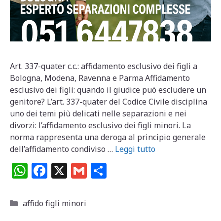
Art. 337-quater c.c.: affidamento esclusivo dei figli a
Bologna, Modena, Ravenna e Parma Affidamento
esclusivo dei figli: quando il giudice può escludere un
genitore? L’art. 337-quater del Codice Civile disciplina
uno dei temi più delicati nelle separazioni e nei
divorzi: l’affidamento esclusivo dei figli minori. La
norma rappresenta una deroga al principio generale
dell’affidamento condiviso …
Leggi tutto
W
F
X
G
C
h
a
m
o
at
c
ai
n
Categorie
affido figli minori
s
e
l
di