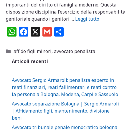
importanti del diritto di famiglia moderno. Questa
disposizione disciplina l’esercizio della responsabilità
genitoriale quando i genitori …
Leggi tutto
W
F
X
G
C
h
a
m
o
at
c
ai
n
Categorie
affido figli minori
,
avvocato penalista
s
e
l
di
Articoli recenti
A
b
vi
p
o
di
Avvocato Sergio Armaroli: penalista esperto in
p
o
reati finanziari, reati fallimentari e reati contro
la persona a Bologna, Modena, Carpi e Sassuolo
k
Avvocato separazione Bologna | Sergio Armaroli
| Affidamento figli, mantenimento, divisione
beni
Avvocato tribunale penale monocratico bologna