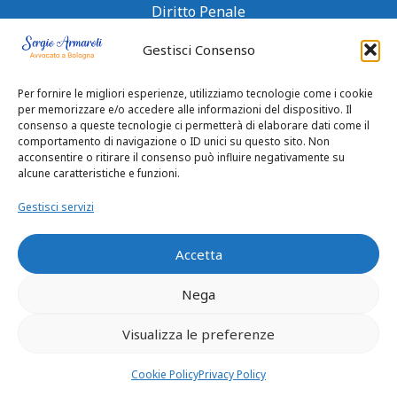
Diritto Penale
Malasanità
Gestisci Consenso
Separazione e Divorzi
Per fornire le migliori esperienze, utilizziamo tecnologie come i cookie
Testamento e successioni
per memorizzare e/o accedere alle informazioni del dispositivo. Il
consenso a queste tecnologie ci permetterà di elaborare dati come il
comportamento di navigazione o ID unici su questo sito. Non
acconsentire o ritirare il consenso può influire negativamente su
alcune caratteristiche e funzioni.
Contatti
Gestisci servizi
Telefono
Accetta
051 64 47 838
Nega
E-mail
avvsergioarmaroli@gmail.com
Visualizza le preferenze
Indirizzo
Via Solferino, 30, 40124 Bologna BO
Cookie Policy
Privacy Policy