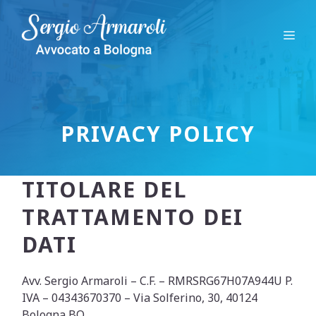
Vai
al
Me
contenuto
PRIVACY POLICY
TITOLARE DEL
TRATTAMENTO DEI
DATI
Avv. Sergio Armaroli – C.F. – RMRSRG67H07A944U P.
IVA – 04343670370 – Via Solferino, 30, 40124
Bologna BO