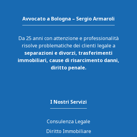
p
o
di
p
o
k
Avvocato a Bologna – Sergio Armaroli
Da 25 anni con attenzione e professionalità
risolve problematiche dei clienti legale a
separazioni e divorzi, trasferimenti
immobiliari, cause di risarcimento danni,
diritto penale.
I Nostri Servizi
Consulenza Legale
Diritto Immobiliare