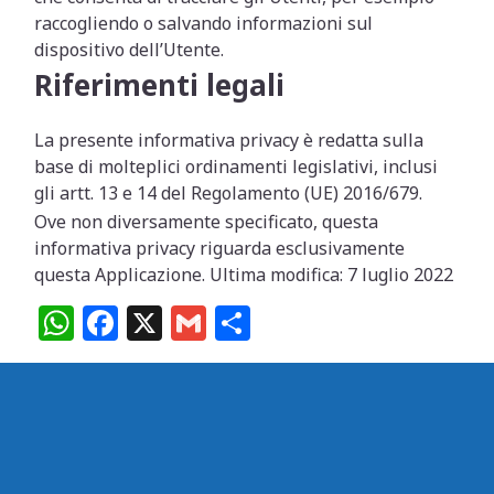
raccogliendo o salvando informazioni sul
dispositivo dell’Utente.
Riferimenti legali
La presente informativa privacy è redatta sulla
base di molteplici ordinamenti legislativi, inclusi
gli artt. 13 e 14 del Regolamento (UE) 2016/679.
Ove non diversamente specificato, questa
informativa privacy riguarda esclusivamente
questa Applicazione. Ultima modifica: 7 luglio 2022
W
F
X
G
C
h
a
m
o
at
c
ai
n
s
e
l
di
A
b
vi