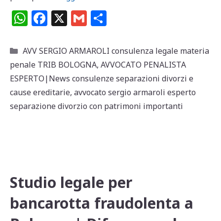
W
F
X
G
C
h
a
m
o
at
c
ai
n
Categorie
AVV SERGIO ARMAROLI consulenza legale materia
s
e
l
di
penale TRIB BOLOGNA
,
AVVOCATO PENALISTA
A
b
vi
ESPERTO|News consulenze separazioni divorzi e
p
o
di
cause ereditarie
,
avvocato sergio armaroli esperto
separazione divorzio con patrimoni importanti
p
o
k
Studio legale per
bancarotta fraudolenta a