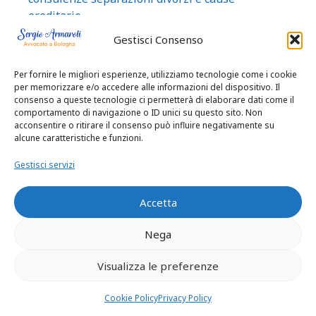
ereditarie
avvocato sergio armaroli esperto separazione
Gestisci Consenso
divorzio con patrimoni importanti
Per fornire le migliori esperienze, utilizziamo tecnologie come i cookie
BOLOGNA CREMONA MANTOVA AVVOCATO
per memorizzare e/o accedere alle informazioni del dispositivo. Il
ESPERTO DIFES A DELICATI PROCESSI
consenso a queste tecnologie ci permetterà di elaborare dati come il
Bancarotta STRATEGIE DIFENSIVE REATO
comportamento di navigazione o ID unici su questo sito. Non
acconsentire o ritirare il consenso può influire negativamente su
BANCAROTT A FRAUDOLENTA
alcune caratteristiche e funzioni.
BOLOGNA IMOLA Diffamazione sui social:
Gestisci servizi
quando è reato e cosa puoi fare per difenderti
subito
Accetta
BOLOGNA- ESPERTO CONVIVENZE
ciclista pedone
Nega
ciclista pedone incidente
Visualizza le preferenze
CODICE APPALTI PUBBLICI
come chiudere un debito con finanziaria
Cookie Policy
Privacy Policy
risparmiando BOLOGNA RAVENNA IMOLA