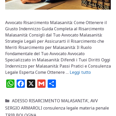
Avvocato Risarcimento Malasanità: Come Ottenere il
Giusto Indennizzo Guida Completa al Risarcimento
Malasanità: Consigli dal Tuo Avvocato Malasanità:
Strategie Legali per Assicurarti il Risarcimento che
Meriti Risarcimento per Malasanità: Il Ruolo
Fondamentale del Tuo Avvocato Avvocato
Specializzato in Malasanità: Difendi i Tuoi Diritti Oggi
Indennizzo per Malasanità: Passi Pratici e Consulenza
Legale Esperta Come Ottenere …
Leggi tutto
W
F
X
G
C
h
a
m
o
at
c
ai
n
Categorie
ADESSO RISARCIMENTO MALASANITA'
,
AVV
s
e
l
di
SERGIO ARMAROLI consulenza legale materia penale
TRIB BOLOGNA