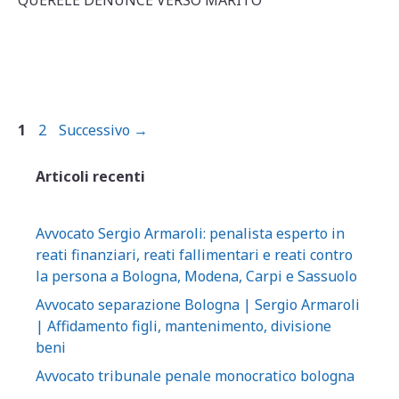
p
o
di
p
o
k
Pagina
Pagina
1
2
Successivo
→
Articoli recenti
Avvocato Sergio Armaroli: penalista esperto in
reati finanziari, reati fallimentari e reati contro
la persona a Bologna, Modena, Carpi e Sassuolo
Avvocato separazione Bologna | Sergio Armaroli
| Affidamento figli, mantenimento, divisione
beni
Avvocato tribunale penale monocratico bologna