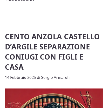
A
b
vi
p
o
di
p
o
k
CENTO ANZOLA CASTELLO
D’ARGILE SEPARAZIONE
CONIUGI CON FIGLI E
CASA
14 Febbraio 2025
di
Sergio Armaroli