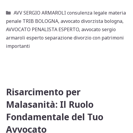
h
a
m
o
at
c
ai
n
Categorie
AVV SERGIO ARMAROLI consulenza legale materia
s
e
l
di
penale TRIB BOLOGNA
,
avvocato divorzista bologna
,
A
b
vi
AVVOCATO PENALISTA ESPERTO
,
avvocato sergio
p
o
di
armaroli esperto separazione divorzio con patrimoni
importanti
p
o
k
Risarcimento per
Malasanità: Il Ruolo
Fondamentale del Tuo
Avvocato