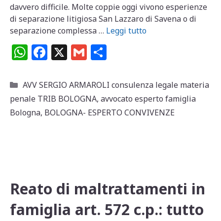
davvero difficile. Molte coppie oggi vivono esperienze
di separazione litigiosa San Lazzaro di Savena o di
separazione complessa …
Leggi tutto
W
F
X
G
C
h
a
m
o
at
c
ai
n
Categorie
AVV SERGIO ARMAROLI consulenza legale materia
s
e
l
di
penale TRIB BOLOGNA
,
avvocato esperto famiglia
A
b
vi
Bologna
,
BOLOGNA- ESPERTO CONVIVENZE
p
o
di
p
o
k
Reato di maltrattamenti in
famiglia art. 572 c.p.: tutto