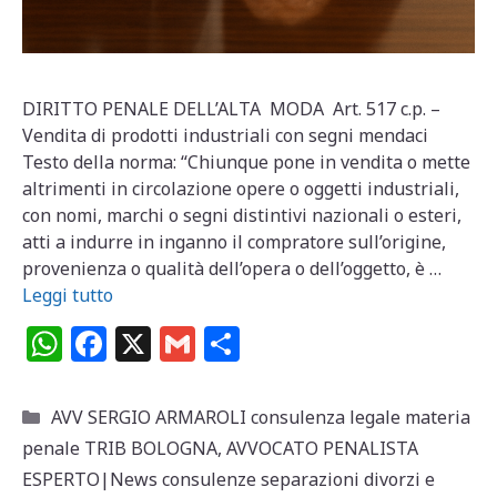
DIRITTO PENALE DELL’ALTA MODA Art. 517 c.p. –
Vendita di prodotti industriali con segni mendaci
Testo della norma: “Chiunque pone in vendita o mette
altrimenti in circolazione opere o oggetti industriali,
con nomi, marchi o segni distintivi nazionali o esteri,
atti a indurre in inganno il compratore sull’origine,
provenienza o qualità dell’opera o dell’oggetto, è …
Leggi tutto
W
F
X
G
C
h
a
m
o
at
c
ai
n
Categorie
AVV SERGIO ARMAROLI consulenza legale materia
s
e
l
di
penale TRIB BOLOGNA
,
AVVOCATO PENALISTA
A
b
vi
ESPERTO|News consulenze separazioni divorzi e