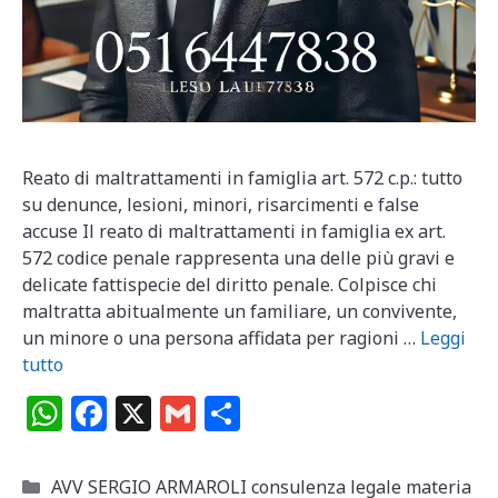
Reato di maltrattamenti in famiglia art. 572 c.p.: tutto
su denunce, lesioni, minori, risarcimenti e false
accuse Il reato di maltrattamenti in famiglia ex art.
572 codice penale rappresenta una delle più gravi e
delicate fattispecie del diritto penale. Colpisce chi
maltratta abitualmente un familiare, un convivente,
un minore o una persona affidata per ragioni …
Leggi
tutto
W
F
X
G
C
h
a
m
o
at
c
ai
n
Categorie
AVV SERGIO ARMAROLI consulenza legale materia