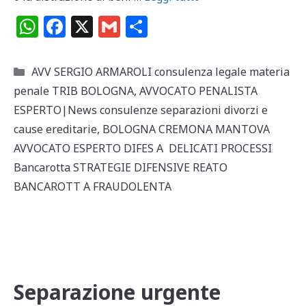
W
F
X
G
C
h
a
m
o
at
c
ai
n
Categorie
AVV SERGIO ARMAROLI consulenza legale materia
s
e
l
di
penale TRIB BOLOGNA
,
AVVOCATO PENALISTA
A
b
vi
ESPERTO|News consulenze separazioni divorzi e
p
o
di
cause ereditarie
,
BOLOGNA CREMONA MANTOVA
AVVOCATO ESPERTO DIFES A DELICATI PROCESSI
p
o
Bancarotta STRATEGIE DIFENSIVE REATO
k
BANCAROTT A FRAUDOLENTA
Separazione urgente