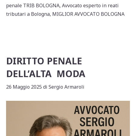
s
e
l
di
penale TRIB BOLOGNA
,
Avvocato esperto in reati
A
b
vi
tributari a Bologna
,
MIGLIOR AVVOCATO BOLOGNA
p
o
di
p
o
k
DIRITTO PENALE
DELL’ALTA MODA
26 Maggio 2025
di
Sergio Armaroli