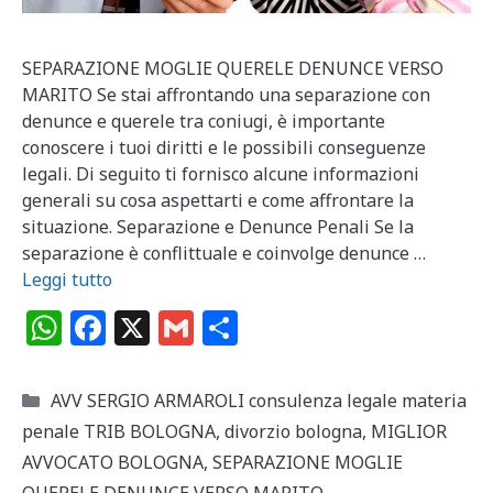
SEPARAZIONE MOGLIE QUERELE DENUNCE VERSO
MARITO Se stai affrontando una separazione con
denunce e querele tra coniugi, è importante
conoscere i tuoi diritti e le possibili conseguenze
legali. Di seguito ti fornisco alcune informazioni
generali su cosa aspettarti e come affrontare la
situazione. Separazione e Denunce Penali Se la
separazione è conflittuale e coinvolge denunce …
Leggi tutto
W
F
X
G
C
h
a
m
o
at
c
ai
n
Categorie
AVV SERGIO ARMAROLI consulenza legale materia
s
e
l
di
penale TRIB BOLOGNA
,
divorzio bologna
,
MIGLIOR
A
b
vi
AVVOCATO BOLOGNA
,
SEPARAZIONE MOGLIE
QUERELE DENUNCE VERSO MARITO