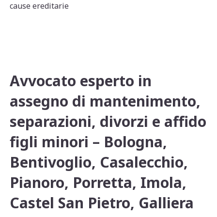
p
o
di
cause ereditarie
p
o
k
Avvocato esperto in
assegno di mantenimento,
separazioni, divorzi e affido
figli minori – Bologna,
Bentivoglio, Casalecchio,
Pianoro, Porretta, Imola,
Castel San Pietro, Galliera