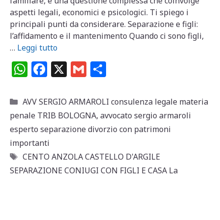
familiare, è una questione complessa che coinvolge
aspetti legali, economici e psicologici. Ti spiego i
principali punti da considerare. Separazione e figli:
l’affidamento e il mantenimento Quando ci sono figli,
…
Leggi tutto
W
F
X
G
C
h
a
m
o
at
c
ai
n
Categorie
AVV SERGIO ARMAROLI consulenza legale materia
s
e
l
di
penale TRIB BOLOGNA
,
avvocato sergio armaroli
A
b
vi
esperto separazione divorzio con patrimoni
p
o
di
importanti
Tag
CENTO ANZOLA CASTELLO D'ARGILE
p
o
SEPARAZIONE CONIUGI CON FIGLI E CASA La
k