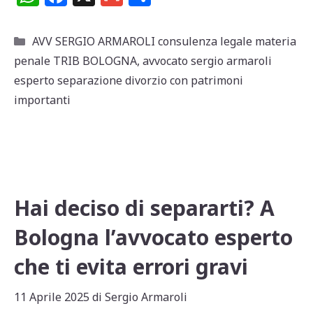
h
a
m
o
at
c
ai
n
Categorie
AVV SERGIO ARMAROLI consulenza legale materia
s
e
l
di
penale TRIB BOLOGNA
,
avvocato sergio armaroli
A
b
vi
esperto separazione divorzio con patrimoni
p
o
di
importanti
p
o
k
Hai deciso di separarti? A
Bologna l’avvocato esperto
che ti evita errori gravi
11 Aprile 2025
di
Sergio Armaroli