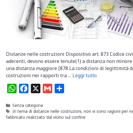
Distanze nelle costruzioni Dispositivo art. 873 Codice civi
aderenti, devono essere tenute(1) a distanza non minore d
una distanza maggiore [878 La condizioni di legittimità de
costruzioni nei rapporti tra …
Leggi tutto
W
F
X
G
C
h
a
m
o
at
c
ai
n
Categorie
Senza categoria
Tag
In tema di distanze nelle costruzioni
,
non vi sono ragioni per ne
s
e
l
di
fabbricato realizzato dal vicino sul confine
A
b
vi