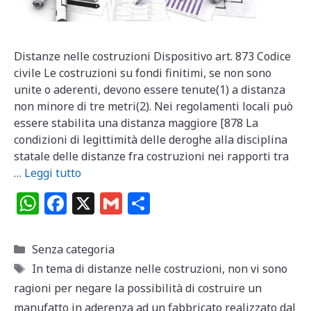
Distanze nelle costruzioni Dispositivo art. 873 Codice
civile Le costruzioni su fondi finitimi, se non sono
unite o aderenti, devono essere tenute(1) a distanza
non minore di tre metri(2). Nei regolamenti locali può
essere stabilita una distanza maggiore [878 La
condizioni di legittimità delle deroghe alla disciplina
statale delle distanze fra costruzioni nei rapporti tra
…
Leggi tutto
W
F
X
G
C
h
a
m
o
at
c
ai
n
Categorie
Senza categoria
s
e
l
di
Tag
In tema di distanze nelle costruzioni
,
non vi sono
A
b
vi
ragioni per negare la possibilità di costruire un
manufatto in aderenza ad un fabbricato realizzato dal