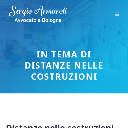
Vai
al
Me
contenuto
IN TEMA DI
DISTANZE NELLE
COSTRUZIONI
Distanze nelle costruzioni