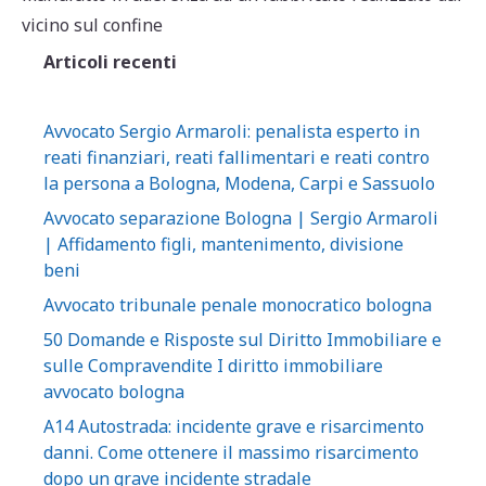
p
o
di
vicino sul confine
p
o
Articoli recenti
k
Avvocato Sergio Armaroli: penalista esperto in
reati finanziari, reati fallimentari e reati contro
la persona a Bologna, Modena, Carpi e Sassuolo
Avvocato separazione Bologna | Sergio Armaroli
| Affidamento figli, mantenimento, divisione
beni
Avvocato tribunale penale monocratico bologna
50 Domande e Risposte sul Diritto Immobiliare e
sulle Compravendite I diritto immobiliare
avvocato bologna
A14 Autostrada: incidente grave e risarcimento
danni. Come ottenere il massimo risarcimento
dopo un grave incidente stradale