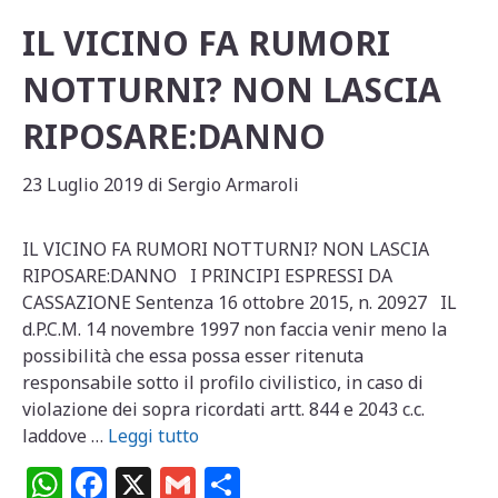
IL VICINO FA RUMORI
NOTTURNI? NON LASCIA
RIPOSARE:DANNO
23 Luglio 2019
di
Sergio Armaroli
IL VICINO FA RUMORI NOTTURNI? NON LASCIA
RIPOSARE:DANNO I PRINCIPI ESPRESSI DA
CASSAZIONE Sentenza 16 ottobre 2015, n. 20927 IL
d.P.C.M. 14 novembre 1997 non faccia venir meno la
possibilità che essa possa esser ritenuta
responsabile sotto il profilo civilistico, in caso di
violazione dei sopra ricordati artt. 844 e 2043 c.c.
laddove …
Leggi tutto
W
F
X
G
C