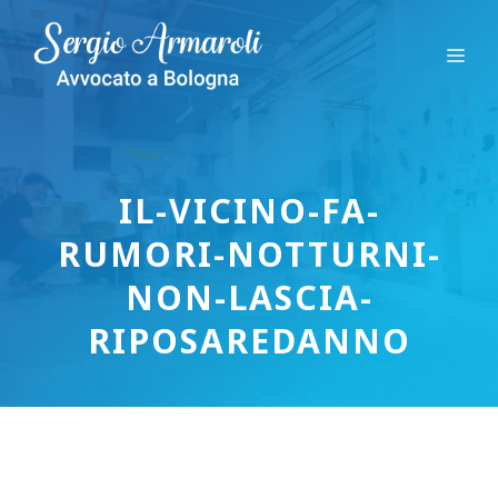
Vai
al
Me
contenuto
IL-VICINO-FA-
RUMORI-NOTTURNI-
NON-LASCIA-
RIPOSAREDANNO