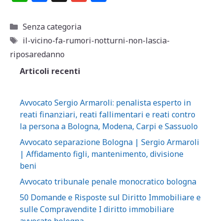
h
a
m
o
at
c
ai
n
Categorie
Senza categoria
s
e
l
di
Tag
il-vicino-fa-rumori-notturni-non-lascia-
A
b
vi
riposaredanno
p
o
di
Articoli recenti
p
o
k
Avvocato Sergio Armaroli: penalista esperto in
reati finanziari, reati fallimentari e reati contro
la persona a Bologna, Modena, Carpi e Sassuolo
Avvocato separazione Bologna | Sergio Armaroli
| Affidamento figli, mantenimento, divisione
beni
Avvocato tribunale penale monocratico bologna
50 Domande e Risposte sul Diritto Immobiliare e
sulle Compravendite I diritto immobiliare