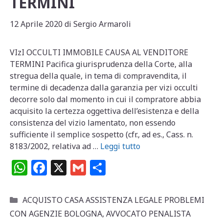
TERMINI
12 Aprile 2020
di
Sergio Armaroli
VIzI OCCULTI IMMOBILE CAUSA AL VENDITORE
TERMINI Pacifica giurisprudenza della Corte, alla
stregua della quale, in tema di compravendita, il
termine di decadenza dalla garanzia per vizi occulti
decorre solo dal momento in cui il compratore abbia
acquisito la certezza oggettiva dell’esistenza e della
consistenza del vizio lamentato, non essendo
sufficiente il semplice sospetto (cfr., ad es., Cass. n.
8183/2002, relativa ad …
Leggi tutto
W
F
X
G
C
h
a
m
o
at
c
ai
n
Categorie
ACQUISTO CASA ASSISTENZA LEGALE PROBLEMI
s
e
l
di
CON AGENZIE BOLOGNA
,
AVVOCATO PENALISTA