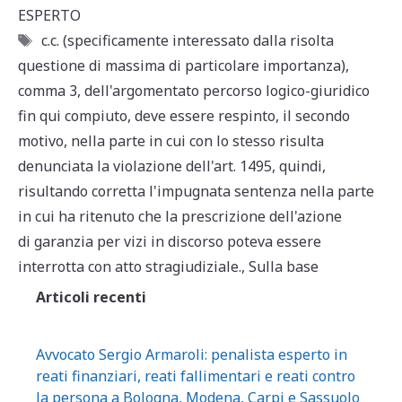
A
b
vi
ESPERTO
Tag
p
o
di
c.c. (specificamente interessato dalla risolta
questione di massima di particolare importanza)
,
p
o
comma 3
,
dell'argomentato percorso logico-giuridico
k
fin qui compiuto
,
deve essere respinto
,
il secondo
motivo
,
nella parte in cui con lo stesso risulta
denunciata la violazione dell'art. 1495
,
quindi
,
risultando corretta l'impugnata sentenza nella parte
in cui ha ritenuto che la prescrizione dell'azione
di garanzia per vizi in discorso poteva essere
interrotta con atto stragiudiziale.
,
Sulla base
Articoli recenti
Avvocato Sergio Armaroli: penalista esperto in
reati finanziari, reati fallimentari e reati contro
la persona a Bologna, Modena, Carpi e Sassuolo