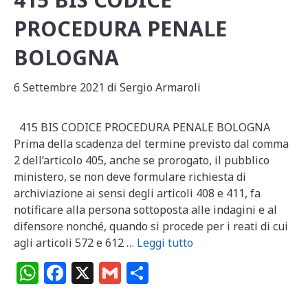
PROCEDURA PENALE
BOLOGNA
6 Settembre 2021
di
Sergio Armaroli
415 BIS CODICE PROCEDURA PENALE BOLOGNA
Prima della scadenza del termine previsto dal comma
2 dell’articolo 405, anche se prorogato, il pubblico
ministero, se non deve formulare richiesta di
archiviazione ai sensi degli articoli 408 e 411, fa
notificare alla persona sottoposta alle indagini e al
difensore nonché, quando si procede per i reati di cui
agli articoli 572 e 612 …
Leggi tutto
W
F
X
G
C
h
a
m
o