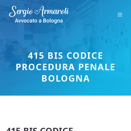
Vai
al
Me
contenuto
415 BIS CODICE
PROCEDURA PENALE
BOLOGNA
415 BIS CODICE