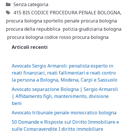
at
c
ai
n
Categorie
Senza categoria
s
e
l
di
Tag
415 BIS CODICE PROCEDURA PENALE BOLOGNA
,
A
b
vi
procura bologna sportello penale procura bologna
p
o
di
procura della repubblica polizia giudiziaria bologna
procura bologna codice rosso procura bologna
p
o
Articoli recenti
k
Avvocato Sergio Armaroli: penalista esperto in
reati finanziari, reati fallimentari e reati contro
la persona a Bologna, Modena, Carpi e Sassuolo
Avvocato separazione Bologna | Sergio Armaroli
| Affidamento figli, mantenimento, divisione
beni
Avvocato tribunale penale monocratico bologna
50 Domande e Risposte sul Diritto Immobiliare e
sulle Compravendite I diritto immobiliare