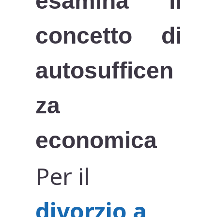
esamina il
concetto di
autosufficen
za
economica
Per il
divorzio a