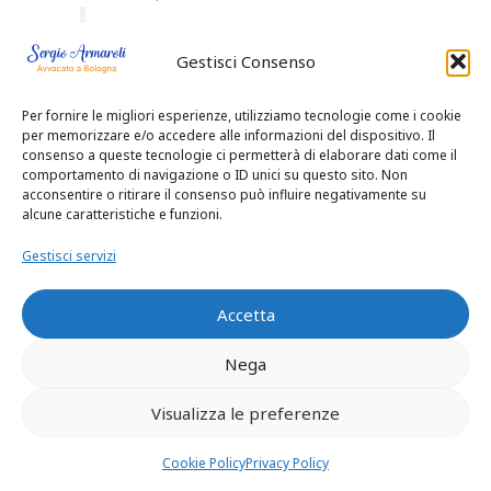
La complessiva
Gestisci Consenso
ratio della L. n.
Per fornire le migliori esperienze, utilizziamo tecnologie come i cookie
898 del 1970, art.
per memorizzare e/o accedere alle informazioni del dispositivo. Il
consenso a queste tecnologie ci permetterà di elaborare dati come il
comportamento di navigazione o ID unici su questo sito. Non
5,
acconsentire o ritirare il consenso può influire negativamente su
alcune caratteristiche e funzioni.
Gestisci servizi
Accetta
La complessiva ratio della L.
Nega
n. 898 del 1970, art. 5
,
Visualizza le preferenze
comma 6, (diritto
condizionato all’assegno di
Cookie Policy
Privacy Policy
divorzio e – riconosciuto tale