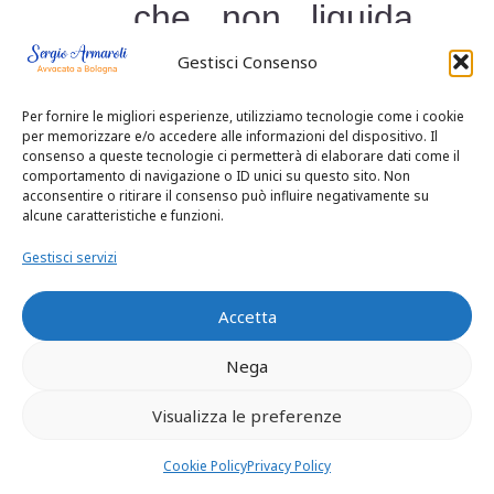
che non liquida
Gestisci Consenso
danni fisici
risarcimento
Per fornire le migliori esperienze, utilizziamo tecnologie come i cookie
per memorizzare e/o accedere alle informazioni del dispositivo. Il
consenso a queste tecnologie ci permetterà di elaborare dati come il
danni fisici
comportamento di navigazione o ID unici su questo sito. Non
acconsentire o ritirare il consenso può influire negativamente su
alcune caratteristiche e funzioni.
assicurazione
Gestisci servizi
rifiutato per colpa
Accetta
medica
Nega
assicurazione
Visualizza le preferenze
che non paga
Cookie Policy
Privacy Policy