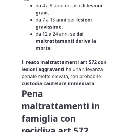
da 4 a 9 anni in caso di
lesioni
gravi
,
da 7 a 15 anni per
lesioni
gravissime
,
da 12 a 24 anni se
dai
maltrattamenti deriva la
morte
.
Il
reato maltrattamenti art 572 con
lesioni aggravanti
ha una rilevanza
penale molto elevata, con probabile
custodia cautelare immediata
.
Pena
maltrattamenti in
famiglia con
recidiva art 572