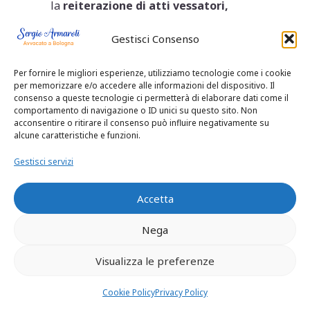
la
reiterazione di atti vessatori,
offensivi o lesivi
, anche verbali, a
configurare il delitto.
Gestisci Consenso
Come denunciare
Per fornire le migliori esperienze, utilizziamo tecnologie come i cookie
maltrattamenti in
per memorizzare e/o accedere alle informazioni del dispositivo. Il
consenso a queste tecnologie ci permetterà di elaborare dati come il
comportamento di navigazione o ID unici su questo sito. Non
famiglia art 572
acconsentire o ritirare il consenso può influire negativamente su
alcune caratteristiche e funzioni.
codice penale
Gestisci servizi
Molte vittime si chiedono
come
Accetta
denunciare maltrattamenti in
famiglia art 572 codice penale
,
Nega
soprattutto quando temono ritorsioni o
non sanno a chi rivolgersi. La denuncia
Visualizza le preferenze
può essere presentata:
alla Polizia o ai Carabinieri,
Cookie Policy
Privacy Policy
direttamente al Pubblico