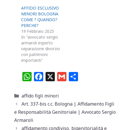
AFFIDO ESCLUSIVO
MINORI BOLOGNA
COME ? QUANDO?
PERCHE?
19 Febbraio 2025
In "avvocato sergio
armaroli esperto
separazione divorzio
con patrimoni
importanti"
W
F
X
G
C
h
a
m
o
at
c
ai
n
Categorie
affido figli minori
s
e
l
di
Art. 337-bis c.c. Bologna | Affidamento Figli
A
b
vi
e Responsabilità Genitoriale | Avvocato Sergio
p
o
di
Armaroli
affidamento condiviso, bigenitorialità e