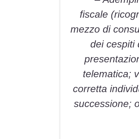
fiscale (ricog
mezzo di consul
dei cespiti
presentazion
telematica; v
corretta indivi
successione; ot