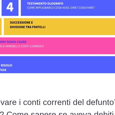
are i conti correnti del defunt
a? Come sapere se aveva debiti