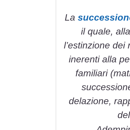
La
successione
il quale, al
l’estinzione dei
inerenti alla p
familiari (ma
successione
delazione, rapp
del
– Adempime