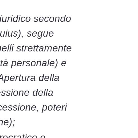
uridico secondo
cuius), segue
uelli strettamente
rità personale) e
 Apertura della
ssione della
cessione, poteri
ne);
rocratico e