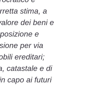
rretta stima, a
valore dei beni e
sposizione e
sione per via
ili ereditari;
, catastale e di
n capo ai futuri