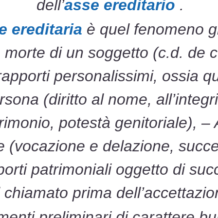
dell’
asse ereditario
.
 ereditaria
è quel fenomeno gi
la morte di un soggetto (c.d. de 
 rapporti personalissimi, ossia q
ersona (diritto al nome, all’integ
trimonio, potestà genitoriale), –
 (vocazione e delazione, succe
orti patrimoniali oggetto di suc
 chiamato prima dell’accettazio
nti preliminari di carattere bu