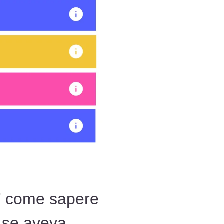
o’ come sapere
 se aveva