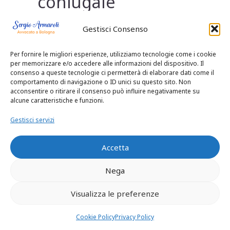
coniugale
Castel del
Gestisci Consenso
Rio separazione,
Per fornire le migliori esperienze, utilizziamo tecnologie come i cookie
per memorizzare e/o accedere alle informazioni del dispositivo. Il
divorzio, avvocato
consenso a queste tecnologie ci permetterà di elaborare dati come il
comportamento di navigazione o ID unici su questo sito. Non
acconsentire o ritirare il consenso può influire negativamente su
divorzista ,affido
alcune caratteristiche e funzioni.
figli,casa coniugale
Gestisci servizi
Castel di
Accetta
Nega
Casio separazione,
Visualizza le preferenze
divorzio, avvocato
Cookie Policy
Privacy Policy
divorzista ,affido