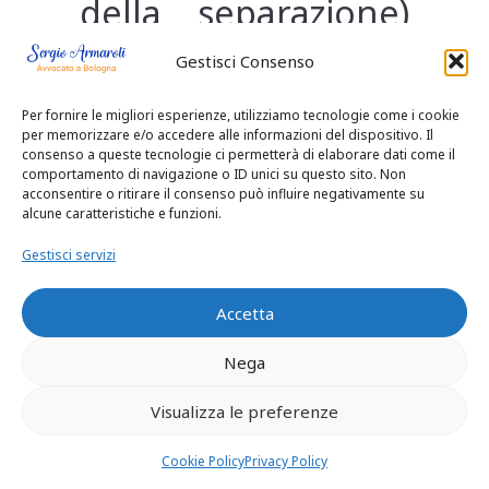
della separazione)
mantiene i diritti
Gestisci Consenso
ereditari
, come se
Per fornire le migliori esperienze, utilizziamo tecnologie come i cookie
per memorizzare e/o accedere alle informazioni del dispositivo. Il
consenso a queste tecnologie ci permetterà di elaborare dati come il
fossero ancora
comportamento di navigazione o ID unici su questo sito. Non
acconsentire o ritirare il consenso può influire negativamente su
marito e moglie.
alcune caratteristiche e funzioni.
Gestisci servizi
Solo con il divorzio
Accetta
il matrimonio
Nega
finisce del tutto:
Visualizza le preferenze
Si perdono i
Cookie Policy
Privacy Policy
diritti