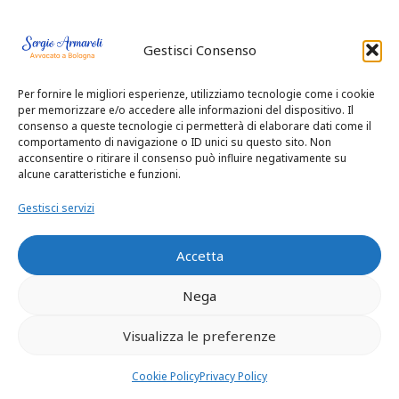
adunanza camerale
Gestisci Consenso
non partecipata.
Per fornire le migliori esperienze, utilizziamo tecnologie come i cookie
Questi i fatti, per
per memorizzare e/o accedere alle informazioni del dispositivo. Il
consenso a queste tecnologie ci permetterà di elaborare dati come il
comportamento di navigazione o ID unici su questo sito. Non
quanto ancora qui
acconsentire o ritirare il consenso può influire negativamente su
alcune caratteristiche e funzioni.
rilevino:
Gestisci servizi
– F., dopo
Accetta
la separazione perso
Nega
nale, convenne
in
Visualizza le preferenze
giudizio il marito
Cookie Policy
Privacy Policy