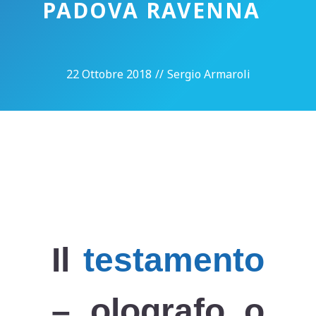
PADOVA RAVENNA
22 Ottobre 2018
//
Sergio Armaroli
Il
testamento
– olografo o