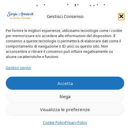
patrimoniali, attivi
Gestisci Consenso
e passivi, agli eredi.
Per fornire le migliori esperienze, utilizziamo tecnologie come i cookie
In tal modo gli
per memorizzare e/o accedere alle informazioni del dispositivo. Il
consenso a queste tecnologie ci permetterà di elaborare dati come il
eredi subentrano
comportamento di navigazione o ID unici su questo sito. Non
acconsentire o ritirare il consenso può influire negativamente su
alcune caratteristiche e funzioni.
sia nelle utilità sia
Gestisci servizi
nelle passività del
Accetta
defunto.
Nega
Visualizza le preferenze
In presenza di
Cookie Policy
Privacy Policy