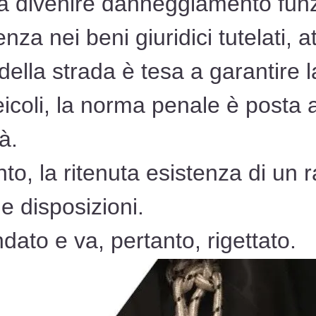
da divenire danneggiamento funz
nza nei beni giuridici tutelati, a
ella strada è tesa a garantire l
eicoli, la norma penale è posta a
à.
nto, la ritenuta esistenza di un 
ue disposizioni.
ondato e va, pertanto, rigettato.