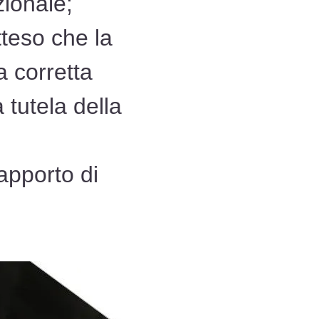
ionale;
tteso che la
a corretta
 tutela della
rapporto di