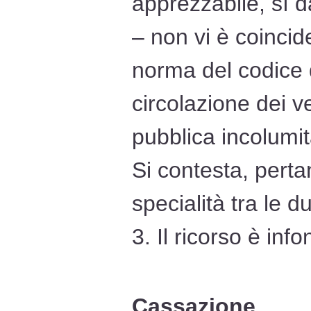
apprezzabile, sì 
– non vi è coincide
norma del codice d
circolazione dei v
pubblica incolumit
Si contesta, perta
specialità tra le d
3. Il ricorso è inf
Cassazione