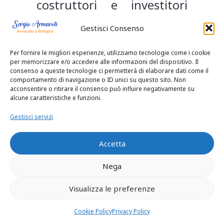
costruttori e investitori
nella redazione,
Gestisci Consenso
negoziazione e tutela dei
Per fornire le migliori esperienze, utilizziamo tecnologie come i cookie
contratti preliminari di
per memorizzare e/o accedere alle informazioni del dispositivo. Il
consenso a queste tecnologie ci permetterà di elaborare dati come il
compravendita
comportamento di navigazione o ID unici su questo sito. Non
acconsentire o ritirare il consenso può influire negativamente su
immobiliare operando in
alcune caratteristiche e funzioni.
particolare a
Bologna,
Gestisci servizi
Castelfranco Emilia e
Accetta
Parma
.
Che cos’è il contratto
Nega
preliminare?
Visualizza le preferenze
Il contratto preliminare è
Cookie Policy
Privacy Policy
un contratto ad effetti