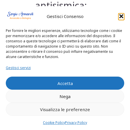
antisismica;
errori di
Gestisci Consenso
impermeabilizza
Per fornire le migliori esperienze, utilizziamo tecnologie come i cookie
per memorizzare e/o accedere alle informazioni del dispositivo. Il
consenso a queste tecnologie ci permetterà di elaborare dati come il
zione;
comportamento di navigazione o ID unici su questo sito. Non
acconsentire o ritirare il consenso può influire negativamente su
alcune caratteristiche e funzioni.
cattiva posa
Gestisci servizi
degli impianti.
Accetta
Come farsi pagare
Nega
danni impresa edile
Visualizza le preferenze
Bologna: il primo
Cookie Policy
Privacy Policy