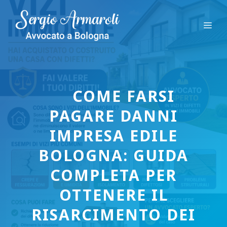
Vai
al
Me
contenuto
COME FARSI
PAGARE DANNI
IMPRESA EDILE
BOLOGNA: GUIDA
COMPLETA PER
OTTENERE IL
RISARCIMENTO DEI