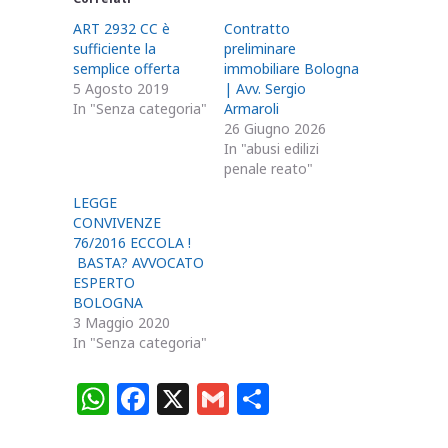
ART 2932 CC è
Contratto
sufficiente la
preliminare
semplice offerta
immobiliare Bologna
5 Agosto 2019
| Avv. Sergio
In "Senza categoria"
Armaroli
26 Giugno 2026
In "abusi edilizi
penale reato"
LEGGE
CONVIVENZE
76/2016 ECCOLA !
BASTA? AVVOCATO
ESPERTO
BOLOGNA
3 Maggio 2020
In "Senza categoria"
W
F
X
G
C
h
a
m
o