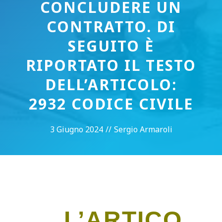
CONCLUDERE UN
CONTRATTO. DI
SEGUITO È
RIPORTATO IL TESTO
DELL’ARTICOLO:
2932 CODICE CIVILE
3 Giugno 2024
//
Sergio Armaroli
L’ARTICO