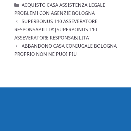
at
c
ai
n
Categorie
ACQUISTO CASA ASSISTENZA LEGALE
s
e
l
di
PROBLEMI CON AGENZIE BOLOGNA
A
b
vi
SUPERBONUS 110 ASSEVERATORE
p
o
di
RESPONSABILITA’|SUPERBONUS 110
ASSEVERATORE RESPONSABILITA’
p
o
ABBANDONO CASA CONIUGALE BOLOGNA
k
PROPRIO NON NE PUOI PIU