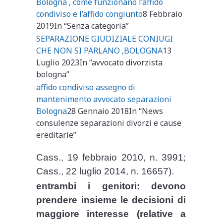
Bologna , come funzionano l’affido
condiviso e l’affido congiunto
8 Febbraio
2019
In “Senza categoria”
SEPARAZIONE GIUDIZIALE CONIUGI
CHE NON SI PARLANO ,BOLOGNA
13
Luglio 2023
In “avvocato divorzista
bologna”
affido condiviso assegno di
mantenimento avvocato separazioni
Bologna
28 Gennaio 2018
In “News
consulenze separazioni divorzi e cause
ereditarie”
Cass., 19 febbraio 2010, n. 3991;
Cass., 22 luglio 2014, n. 16657).
entrambi i genitori: devono
prendere insieme le decisioni di
maggiore interesse (relative a