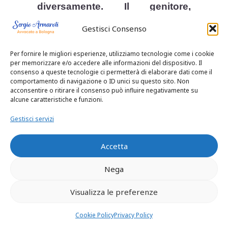
diversamente. Il genitore,
tuttavia, deve comunque
Gestisci Consenso
attenersi alle condizioni
Per fornire le migliori esperienze, utilizziamo tecnologie come i cookie
determinate dal magistrato
per memorizzare e/o accedere alle informazioni del dispositivo. Il
consenso a queste tecnologie ci permetterà di elaborare dati come il
e favorire il rapporto del figlio
comportamento di navigazione o ID unici su questo sito. Non
acconsentire o ritirare il consenso può influire negativamente su
con l’altro genitore, a meno che
alcune caratteristiche e funzioni.
(come vedremo in seguito) vi
Gestisci servizi
siano contrarie indicazioni del
Accetta
giudice giustificate da motivi di
Nega
particolare gravità ;
Visualizza le preferenze
entrambi i genitori: devono
Cookie Policy
Privacy Policy
prendere insieme le decisioni di