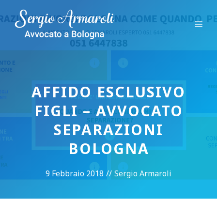
Vai
al
Me
contenuto
AFFIDO ESCLUSIVO
FIGLI – AVVOCATO
SEPARAZIONI
BOLOGNA
9 Febbraio 2018
//
Sergio Armaroli