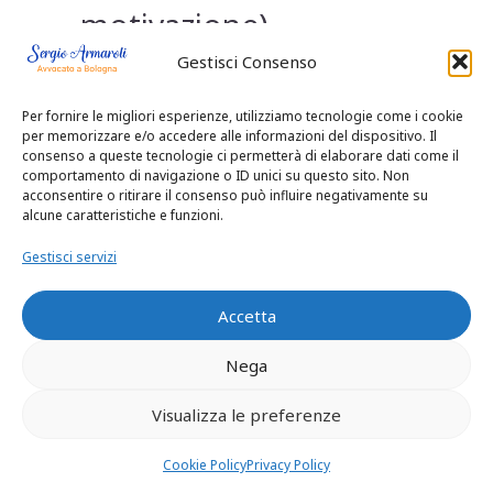
motivazione).
Gestisci Consenso
Va poi, per
completezza d’esame,
Per fornire le migliori esperienze, utilizziamo tecnologie come i cookie
per memorizzare e/o accedere alle informazioni del dispositivo. Il
rilevato che l’omesso
consenso a queste tecnologie ci permetterà di elaborare dati come il
comportamento di navigazione o ID unici su questo sito. Non
acconsentire o ritirare il consenso può influire negativamente su
riferimento nell’atto
alcune caratteristiche e funzioni.
d’appello di A. G. alla
Gestisci servizi
sua qualità di erede di
Accetta
E. G. elide lo stesso
Nega
presupposto
Visualizza le preferenze
dell’accettazione del
Cookie Policy
Privacy Policy
contraddittorio da