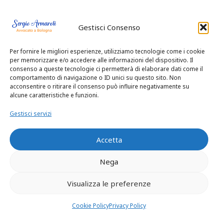
donatario solo
Gestisci Consenso
l’imputazione del
Per fornire le migliori esperienze, utilizziamo tecnologie come i cookie
per memorizzare e/o accedere alle informazioni del dispositivo. Il
loro valore (ed è
consenso a queste tecnologie ci permetterà di elaborare dati come il
comportamento di navigazione o ID unici su questo sito. Non
acconsentire o ritirare il consenso può influire negativamente su
fatta salva,
alcune caratteristiche e funzioni.
Gestisci servizi
quindi,
Accetta
l’attribuzione
Nega
traslativa
Visualizza le preferenze
compiuta in vita
Cookie Policy
Privacy Policy