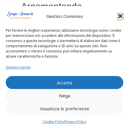
Argomentando
Gestisci Consenso
proprio dal tenore
Per fornire le migliori esperienze, utilizziamo tecnologie come i cookie
letterale della norma
per memorizzare e/o accedere alle informazioni del dispositivo. Il
consenso a queste tecnologie ci permetterà di elaborare dati come il
un’impostazione
comportamento di navigazione o ID unici su questo sito. Non
acconsentire o ritirare il consenso può influire negativamente su
alcune caratteristiche e funzioni.
ricostruisce la norma
Gestisci servizi
come attributiva di
Accetta
un potere che si
Nega
converte in obbligo
Visualizza le preferenze
di terminate la
Cookie Policy
Privacy Policy