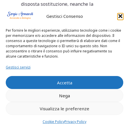
disposta sostituzione, neanche la
precedente formulazione dell’art. 57 L.
Gestisci Consenso
689/1981 conteneva norme particolari
sui rapporti tra sanzioni sostitutive e
Per fornire le migliori esperienze, utilizziamo tecnologie come i cookie
sospensione condizionale della pena: al
per memorizzare e/o accedere alle informazioni del dispositivo. Il
contrario, dalla disposizione di cui al
consenso a queste tecnologie ci permetterà di elaborare dati come il
terzo comma, secondo la quale i criteri
comportamento di navigazione o ID unici su questo sito. Non
acconsentire o ritirare il consenso può influire negativamente su
di ragguaglio tra pena detentiva e
alcune caratteristiche e funzioni.
sanzione sostitutiva si applicano “anche
nei casi in cui è concessa la
Gestisci servizi
sospensione condizionale della pena”
emerge la volontà del legislatore di
Accetta
lasciare immutati i criteri di
concessione (o di diniego) della
Nega
sospensione condizionale anche in caso
di applicazione di sanzioni sostitutive,
Visualizza le preferenze
criteri che quindi rimanevano, come già
osservato in un risalente arresto di
Cookie Policy
Privacy Policy
questa Corte, quelli fissati nell’art. 164