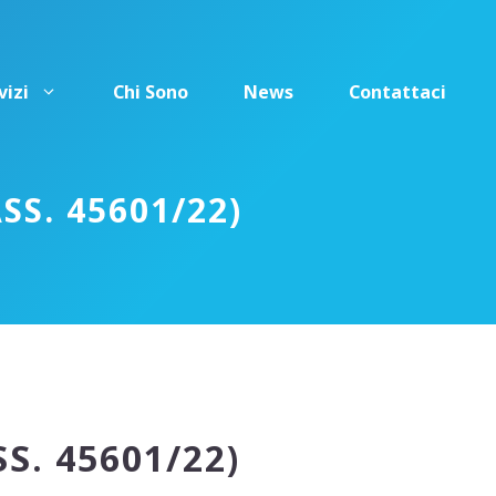
vizi
Chi Sono
News
Contattaci
SS. 45601/22)
S. 45601/22)