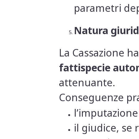
parametri dep
Natura giurid
La Cassazione ha
fattispecie auto
attenuante.
Conseguenze pra
l’imputazion
il giudice, se