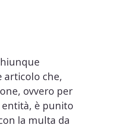
 chiunque
 articolo che,
zione, ovvero per
e entità, è punito
 con la multa da