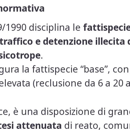
 normativa
09/1990 disciplina le
fattispecie
traffico e detenzione illecita
sicotrope
.
gura la fattispecie “base”, co
levata (reclusione da 6 a 20 
ece, è una disposizione di gran
tesi attenuata
di reato, com