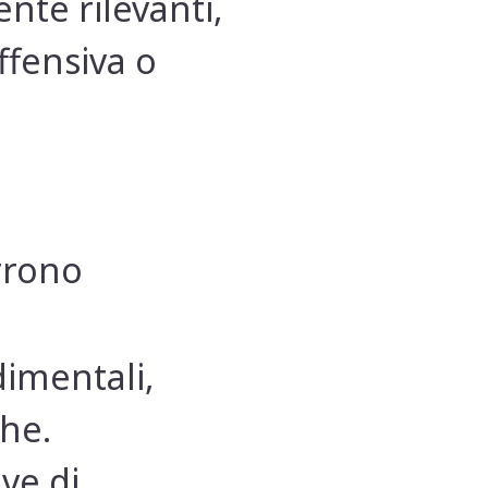
nte rilevanti,
ffensiva o
orrono
imentali,
che.
ive di