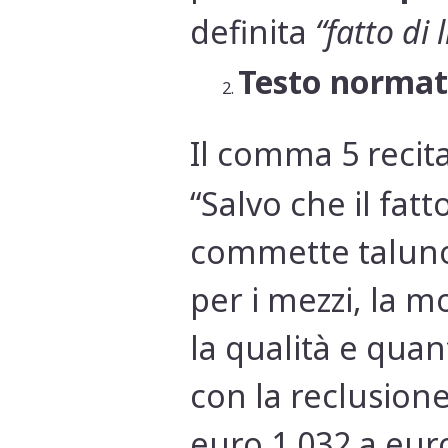
definita
“fatto di 
Testo normat
Il comma 5 recita
“Salvo che il fat
commette taluno d
per i mezzi, la m
la qualità e quant
con la reclusione
euro 1.032 a euro