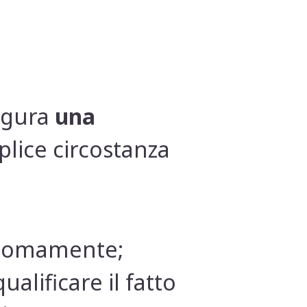
figura
una
lice circostanza
onomamente;
ualificare il fatto