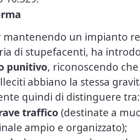
norma
pur mantenendo un impianto r
ria di stupefacenti, ha intro
 punitivo
, riconoscendo che 
eciti abbiano la stessa gravit
nte quindi di distinguere tra:
rave traffico
(destinate a mu
nale ampio e organizzato);