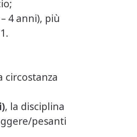
io;
– 4 anni), più
1.
a circostanza
i)
, la disciplina
eggere/pesanti