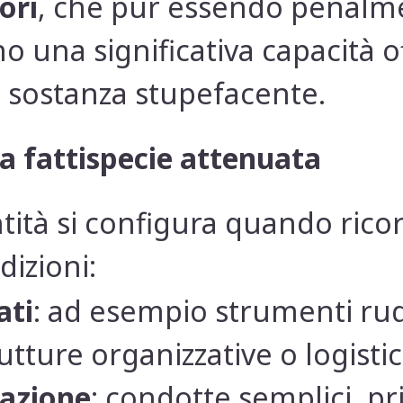
ori
, che pur essendo penalme
 una significativa capacità o
la sostanza stupefacente.
la fattispecie attenuata
 entità si configura quando ric
izioni:
ati
: ad esempio strumenti rud
utture organizzative o logisti
’azione
: condotte semplici, pr