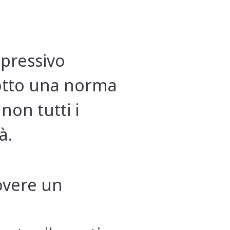
epressivo
dotto una norma
non tutti i
à.
overe un