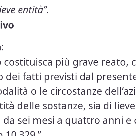
lieve entità”
.
ivo
:
to costituisca più grave reato,
ei fatti previsti dal presente
odalità o le circostanze dell’a
ità delle sostanze, sia di liev
 da sei mesi a quattro anni e
 10.329.”