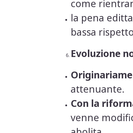
come rientran
la pena editta
bassa rispett
Evoluzione n
Originariame
attenuante.
Con la riforma
venne modific
abolita.