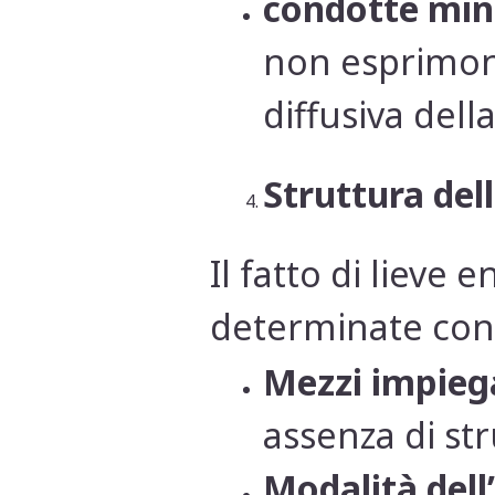
condotte min
non esprimono
diffusiva del
Struttura del
Il fatto di lieve
determinate cond
Mezzi impieg
assenza di str
Modalità dell