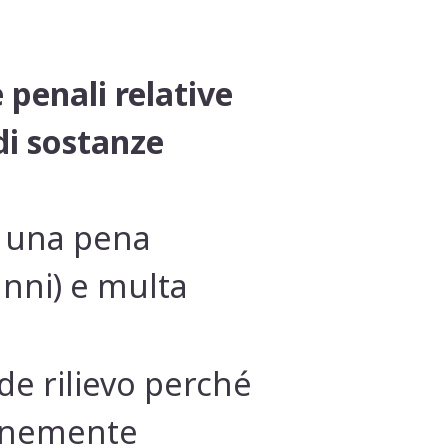
 penali relative
 di sostanze
n una pena
anni) e multa
de rilievo perché
unemente