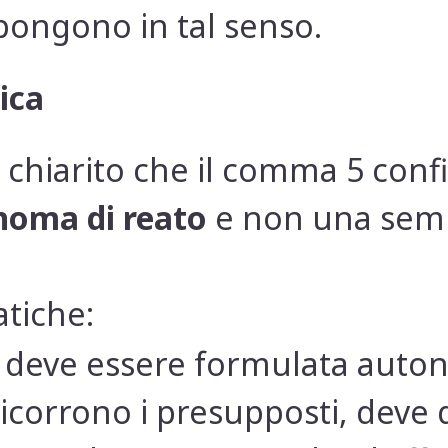
ongono in tal senso.
ica
 chiarito che il comma 5 con
noma di reato
e non una semp
tiche:
e deve essere formulata aut
 ricorrono i presupposti, deve q