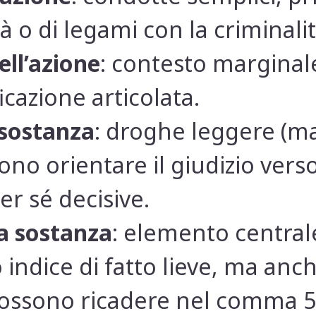
à o di legami con la criminali
ell’azione
: contesto marginale
ficazione articolata.
 sostanza
: droghe leggere (ma
no orientare il giudizio verso 
er sé decisive.
a sostanza
: elemento centrale
indice di fatto lieve, ma anch
ssono ricadere nel comma 5 se