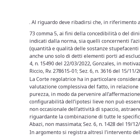
. Al riguardo deve ribadirsi che, in riferimento al
73 comma 5, ai fini della concedibilità o del din
indicati dalla norma, sia quelli concernenti l’az
(quantità e qualità delle sostanze stupefacent
anche uno solo di detti elementi porti ad esclud
4, n. 15490 del 22/03/2022, Gonzales, in motivaz
Riccio, Rv. 278615-01; Sez. 6, n. 3616 del 15/11
La Corte regolatrice ha in particolare considerat
valutazione complessiva del fatto, in relazione 
purezza, in modo da pervenire all’affermazione d
configurabilità dell’ipotesi lieve non può esser
non occasionale dell’attività di spaccio, astrae
riguardante la combinazione di tutte le specific
Abazi, non massimata; Sez. 6, n. 1428 del 19/12/
In argomento si registra altresì l’intervento de