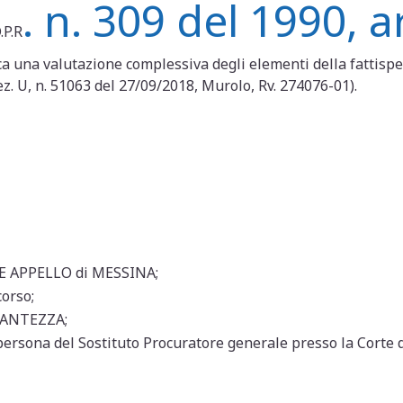
. n. 309 del 1990, ar
.P.R
ica una valutazione complessiva degli elementi della fattispec
ez. U, n. 51063 del 27/09/2018, Murolo, Rv. 274076-01).
TE APPELLO di MESSINA;
corso;
O ANTEZZA;
n persona del Sostituto Procuratore generale presso la Corte