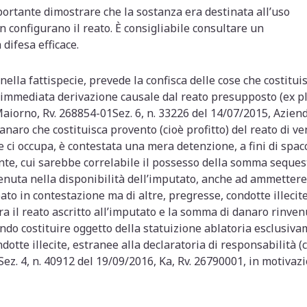
portante dimostrare che la sostanza era destinata all’uso
n configurano il reato. È consigliabile consultare un
difesa efficace.
a nella fattispecie, prevede la confisca delle cose che costituis
e immediata derivazione causale dal reato presupposto (ex plu
 Maiorno, Rv. 268854-01Sez. 6, n. 33226 del 14/07/2015, Azien
aro che costituisca provento (cioè profitto) del reato di ve
che ci occupa, è contestata una mera detenzione, a fini di spa
nte, cui sarebbe correlabile il possesso della somma seques
enuta nella disponibilità dell’imputato, anche ad ammettere 
ato in contestazione ma di altre, pregresse, condotte illecite 
ra il reato ascritto all’imputato e la somma di danaro rinve
tendo costituire oggetto della statuizione ablatoria esclusiva
dotte illecite, estranee alla declaratoria di responsabilità (
ez. 4, n. 40912 del 19/09/2016, Ka, Rv. 26790001, in motivazio