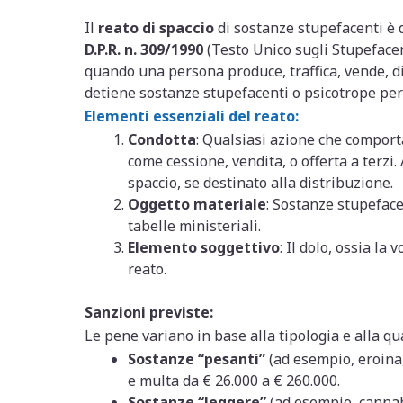
Il
reato di spaccio
di sostanze stupefacenti è di
D.P.R. n. 309/1990
(Testo Unico sugli Stupefacen
quando una persona produce, traffica, vende, d
detiene sostanze stupefacenti o psicotrope per 
Elementi essenziali del reato:
Condotta
: Qualsiasi azione che comporta
come cessione, vendita, o offerta a terzi.
spaccio, se destinato alla distribuzione.
Oggetto materiale
: Sostanze stupeface
tabelle ministeriali.
Elemento soggettivo
: Il dolo, ossia la
reato.
Sanzioni previste:
Le pene variano in base alla tipologia e alla qu
Sostanze “pesanti”
(ad esempio, eroina,
e multa da € 26.000 a € 260.000.
Sostanze “leggere”
(ad esempio, cannabi