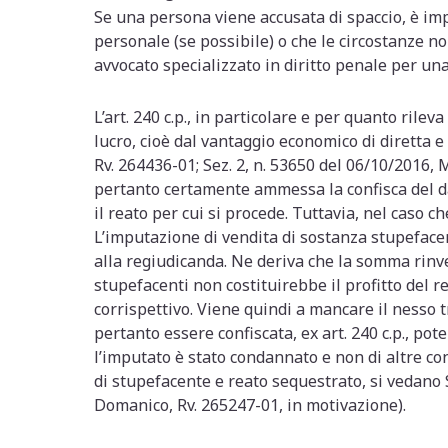
Se una persona viene accusata di spaccio, è im
personale (se possibile) o che le circostanze no
avvocato specializzato in diritto penale per una 
L’art. 240 c.p., in particolare e per quanto rilev
lucro, cioè dal vantaggio economico di diretta 
Rv. 264436-01; Sez. 2, n. 53650 del 06/10/2016,
pertanto certamente ammessa la confisca del dan
il reato per cui si procede. Tuttavia, nel caso 
L’imputazione di vendita di sostanza stupeface
alla regiudicanda. Ne deriva che la somma rinv
stupefacenti non costituirebbe il profitto del re
corrispettivo. Viene quindi a mancare il nesso t
pertanto essere confiscata, ex art. 240 c.p., po
l’imputato è stato condannato e non di altre con
di stupefacente e reato sequestrato, si vedano S
Domanico, Rv. 265247-01, in motivazione).