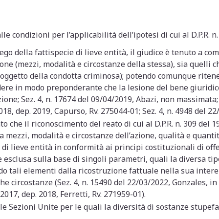
le condizioni per l’applicabilità dell’ipotesi di cui al D.P.R. n
iego della fattispecie di lieve entità, il giudice è tenuto a 
ione (mezzi, modalità e circostanze della stessa), sia quelli 
i oggetto della condotta criminosa); potendo comunque riten
ere in modo preponderante che la lesione del bene giuridico p
ione; Sez. 4, n. 17674 del 09/04/2019, Abazi, non massimata; 
/2018, dep. 2019, Capurso, Rv. 275044-01; Sez. 4, n. 4948 del 2
o che il riconoscimento del reato di cui al D.P.R. n. 309 del 
a mezzi, modalità e circostanze dell’azione, qualità e quanti
i lieve entità in conformità ai principi costituzionali di off
e esclusa sulla base di singoli parametri, quali la diversa t
ndo tali elementi dalla ricostruzione fattuale nella sua inter
he circostanze (Sez. 4, n. 15490 del 22/03/2022, Gonzales, in
2017, dep. 2018, Ferretti, Rv. 271959-01).
lle Sezioni Unite per le quali la diversità di sostanze stupef