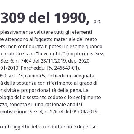
309 del 1990,
.
art.
complessivamente valutare tutti gli elementi
che attengono all’oggetto materiale del reato
ersi non configurata l’ipotesi in esame quando
rotetto sia di “lieve entità” (ex plurimis: Sez.
Sez. 6, n. 7464 del 28/11/2019, dep. 2020,
2/01/2010, Porcheddu, Rv. 246649-01).
1990, art. 73, comma 5, richiede un’adeguata
tà della sostanza con riferimento al grado di
ensività e proporzionalità della pena. La
ipologia delle sostanze cedute o lo svolgimento
ezza, fondata su una razionale analisi
 motivazione; Sez. 4, n. 17674 del 09/04/2019,
acenti oggetto della condotta non è di per sè