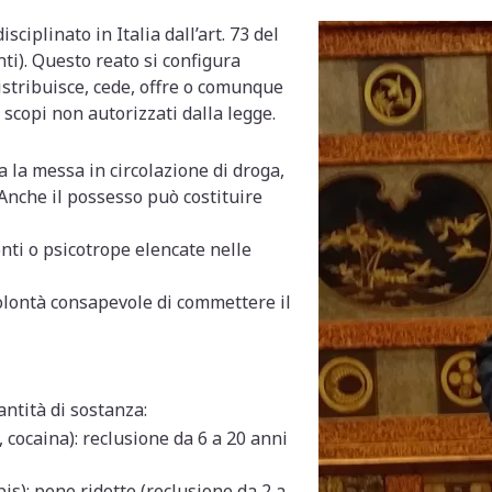
sciplinato in Italia dall’art. 73 del
ti). Questo reato si configura
istribuisce, cede, offre o comunque
scopi non autorizzati dalla legge.
 la messa in circolazione di droga,
 Anche il possesso può costituire
nti o psicotrope elencate nelle
 volontà consapevole di commettere il
antità di sostanza:
 cocaina): reclusione da 6 a 20 anni
s): pene ridotte (reclusione da 2 a