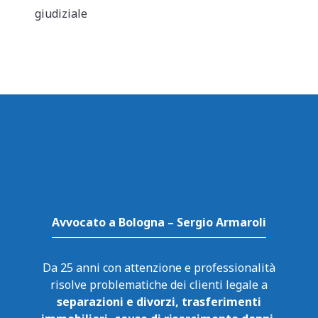
p
o
di
giudiziale
p
o
k
Avvocato a Bologna – Sergio Armaroli
Da 25 anni con attenzione e professionalità
risolve problematiche dei clienti legale a
separazioni e divorzi, trasferimenti