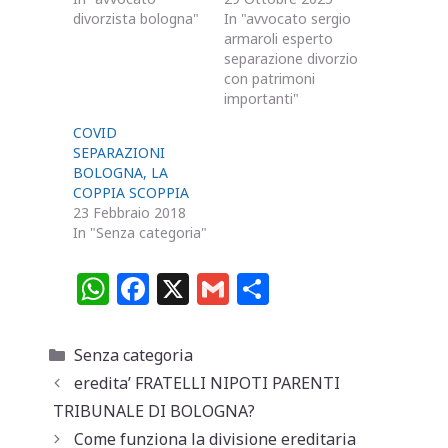
divorzista bologna"
In "avvocato sergio
armaroli esperto
separazione divorzio
con patrimoni
importanti"
COVID
SEPARAZIONI
BOLOGNA, LA
COPPIA SCOPPIA
23 Febbraio 2018
In "Senza categoria"
W
F
X
G
C
h
a
m
o
at
c
ai
n
Categorie
Senza categoria
s
e
l
di
eredita’ FRATELLI NIPOTI PARENTI
A
b
vi
TRIBUNALE DI BOLOGNA?
Come funziona la divisione ereditaria