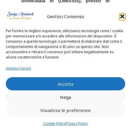
domiciliata in (OMISSIS), presso lo
studio dell’Avvocato (OMISSIS);
Gestisci Consenso
– resistente –
Per fornire le migliori esperienze, utilizziamo tecnologie come i cookie
per memorizzare e/o accedere alle informazioni del dispositivo. Il
avverso la sentenza della Corte
consenso a queste tecnologie ci permetterà di elaborare dati come il
comportamento di navigazione o ID unici su questo sito. Non
d’appello di Reggio Calabria n. 232
acconsentire o ritirare il consenso può influire negativamente su
alcune caratteristiche e funzioni.
depositata il 23 novembre 2006;
Gestisci servizi
Udita la relazione della causa svolta
Accetta
nell’udienza pubblica del 10 marzo 2015
dal Consigliere relatore Dott. PETITTI
Nega
Stefano;
Visualizza le preferenze
sentiti gli Avvocati (OMISSIS), per parte
Cookie Policy
Privacy Policy
ricorrente, e (OMISSIS), anche per