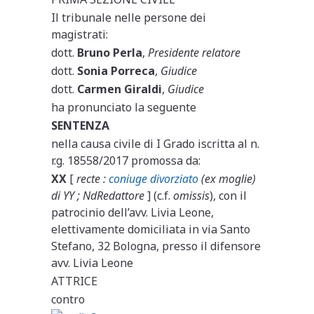
Il tribunale nelle persone dei
magistrati:
dott.
Bruno Perla
,
Presidente relatore
dott.
Sonia Porreca
,
Giudice
dott.
Carmen Giraldi
,
Giudice
ha pronunciato la seguente
SENTENZA
nella causa civile di I Grado iscritta al n.
r.g. 18558/2017 promossa da:
XX
[
recte :
coniuge divorziato
(ex moglie)
di YY ; NdRedattore
] (c.f.
omissis
), con il
patrocinio dell’avv. Livia Leone,
elettivamente domiciliata in via Santo
Stefano, 32 Bologna, presso il difensore
avv. Livia Leone
ATTRICE
contro