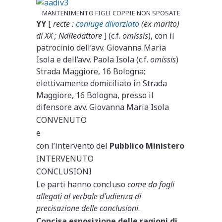
MANTENIMENTO FIGLI COPPIE NON SPOSATE
YY
[
recte :
coniuge divorziato
(ex marito)
di XX ; NdRedattore
] (c.f.
omissis
), con il
patrocinio dell’avv. Giovanna Maria
Isola e dell’avv. Paola Isola (c.f.
omissis
)
Strada Maggiore, 16 Bologna;
elettivamente domiciliato in Strada
Maggiore, 16 Bologna, presso il
difensore avv. Giovanna Maria Isola
CONVENUTO
e
con l’intervento del
Pubblico Ministero
INTERVENUTO
CONCLUSIONI
Le parti hanno concluso
come da fogli
allegati al verbale d’udienza di
precisazione delle conclusioni
.
Concisa esposizione delle ragioni di