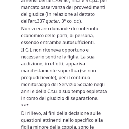
ai sensi dell’art.709
ter
, nn.3 e 4 c.p.c. per
mancato osservanza dei provvedimenti
del giudice (in relazione al dettato
dell’art.337
quater
, 3° co. c.c.).
Non vi erano domande di contenuto
economico delle parti, di persona,
essendo entrambe autosufficienti.
Il G.I. non riteneva opportuno e
necessario sentire la figlia. La sua
audizione, in effetti, appariva
manifestamente superflua (se non
pregiudizievole), per il continuo
monitoraggio del Servizio Sociale negli
anni e della C.t.u. a suo tempo espletata
in corso del giudizio di separazione.
***
Di rilievo, ai fini della decisione sulle
questioni attinenti nello specifico alla
figlia minore della coppia, sono le