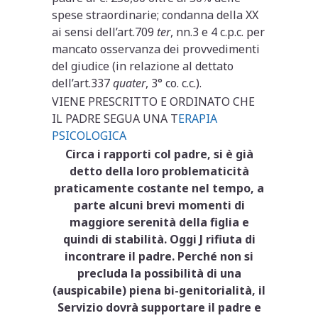
spese straordinarie; condanna della XX
ai sensi dell’art.709
ter
, nn.3 e 4 c.p.c. per
mancato osservanza dei provvedimenti
del giudice (in relazione al dettato
dell’art.337
quater
, 3° co. c.c.).
VIENE PRESCRITTO E ORDINATO CHE
IL PADRE SEGUA UNA T
ERAPIA
PSICOLOGICA
Circa i rapporti col padre, si è già
detto della loro problematicità
praticamente costante nel tempo, a
parte alcuni brevi momenti di
maggiore serenità della figlia e
quindi di stabilità. Oggi J rifiuta di
incontrare il padre. Perché non si
precluda la possibilità di una
(auspicabile) piena bi-genitorialità, il
Servizio dovrà supportare il padre e