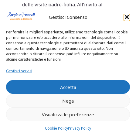
delle visite padre-figlia. All’invito al
padre di evitare per il futuro il ripetersi
Gestisci Consenso
dei suoi atteggiamenti, egli aveva
reagito contestando l’operato del
Per fornire le migliori esperienze, utilizziamo tecnologie come i cookie
Servizio e la presenza di un operatore
per memorizzare e/o accedere alle informazioni del dispositivo. Il
ai suoi incontri con J.
consenso a queste tecnologie ci permetterà di elaborare dati come il
I suoi legali confermavano che era
comportamento di navigazione o ID unici su questo sito. Non
acconsentire o ritirare il consenso può influire negativamente su
seguito dal dr. Camerini ed assicuravano
alcune caratteristiche e funzioni.
il suo impegno a rivolgersi al
consultorio familiare per un sostegno
Gestisci servizi
alla genitorialità.
Riprendevano gli incontri con la
Accetta
bambina, inizialmente in forma
protetta, quindi semi-liberi (con una
Nega
loro parte libera). Procedevano
Visualizza le preferenze
positivamente con un incremento,
quindi con pernotti dall’estate 2019.
Cookie Policy
Privacy Policy
Ad ottobre 2019 J era stata una