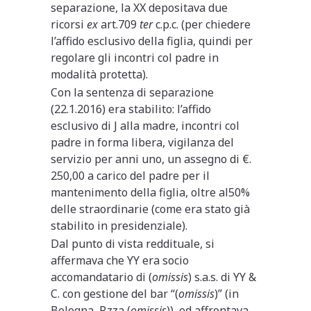
separazione, la XX depositava due
ricorsi
ex
art.709
ter
c.p.c. (per chiedere
l’affido esclusivo della figlia, quindi per
regolare gli incontri col padre in
modalità protetta).
Con la sentenza di separazione
(22.1.2016) era stabilito: l’affido
esclusivo di J alla madre, incontri col
padre in forma libera, vigilanza del
servizio per anni uno, un assegno di €.
250,00 a carico del padre per il
mantenimento della figlia, oltre al50%
delle straordinarie (come era stato già
stabilito in presidenziale).
Dal punto di vista reddituale, si
affermava che YY era socio
accomandatario di (
omissis
) s.a.s. di YY &
C. con gestione del bar “(
omissis
)” (in
Bologna, P.zza (
omissis
)), ed affrontava