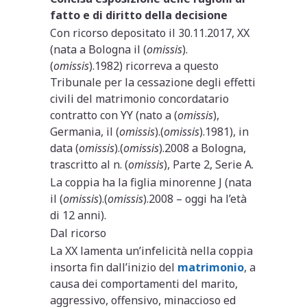
fatto e di diritto della decisione
Con ricorso depositato il 30.11.2017, XX
(nata a Bologna il (
omissis
).
(
omissis
).1982) ricorreva a questo
Tribunale per la cessazione degli effetti
civili del matrimonio concordatario
contratto con YY (nato a (
omissis
),
Germania, il (
omissis
).(
omissis
).1981), in
data (
omissis
).(
omissis
).2008 a Bologna,
trascritto al n. (
omissis
), Parte 2, Serie A.
La coppia ha la figlia minorenne J (nata
il (
omissis
).(
omissis
).2008 – oggi ha l’età
di 12 anni).
Dal ricorso
La XX lamenta un’infelicità nella coppia
insorta fin dall’inizio del
matrimonio
, a
causa dei comportamenti del marito,
aggressivo, offensivo, minaccioso ed