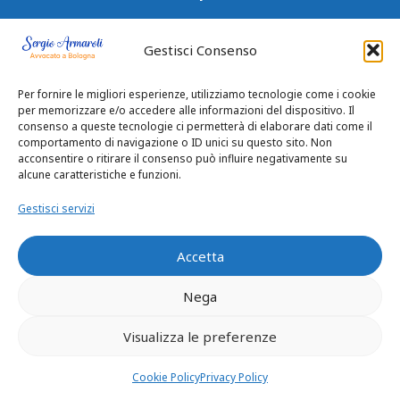
Gestisci Consenso
I Nostri Servizi
Per fornire le migliori esperienze, utilizziamo tecnologie come i cookie
per memorizzare e/o accedere alle informazioni del dispositivo. Il
consenso a queste tecnologie ci permetterà di elaborare dati come il
comportamento di navigazione o ID unici su questo sito. Non
Consulenza Legale
acconsentire o ritirare il consenso può influire negativamente su
alcune caratteristiche e funzioni.
Diritto Immobiliare
Diritto Penale
Gestisci servizi
Malasanità
Accetta
Separazione e Divorzi
Testamento e successioni
Nega
Visualizza le preferenze
Cookie Policy
Privacy Policy
Contatti