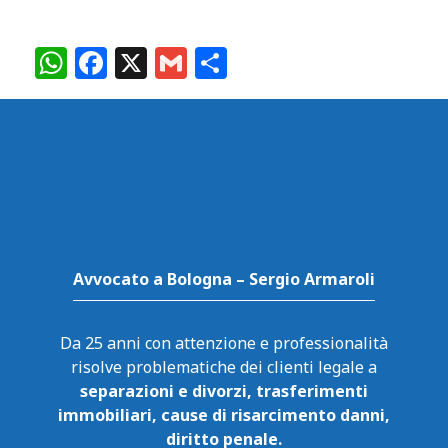
W
F
X
G
C
h
a
m
o
at
c
ai
n
s
e
l
di
A
b
vi
p
o
di
p
o
k
Avvocato a Bologna – Sergio Armaroli
Da 25 anni con attenzione e professionalità
risolve problematiche dei clienti legale a
separazioni e divorzi, trasferimenti
immobiliari, cause di risarcimento danni,
diritto penale.