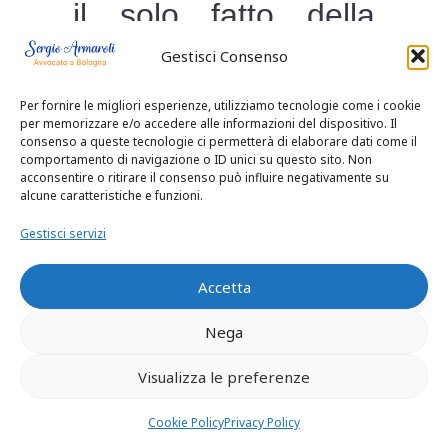
il solo fatto della
natura stragiudiziale
Gestisci Consenso
della perizia
Per fornire le migliori esperienze, utilizziamo tecnologie come i cookie
per memorizzare e/o accedere alle informazioni del dispositivo. Il
consenso a queste tecnologie ci permetterà di elaborare dati come il
acquisita, potendo
comportamento di navigazione o ID unici su questo sito. Non
acconsentire o ritirare il consenso può influire negativamente su
alcune caratteristiche e funzioni.
utilizzarla, stante il
Gestisci servizi
diritto di allegazione
Accetta
delle parti ed il
Nega
principio del libero
Visualizza le preferenze
convincimento del
Cookie Policy
Privacy Policy
Giudice.