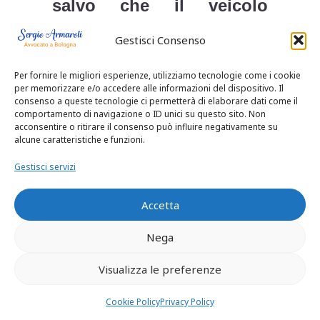
salvo che il veicolo
appartenga a persona
Gestisci Consenso
to (per
estranea al rea
Per fornire le migliori esperienze, utilizziamo tecnologie come i cookie
tale dovendosi
per memorizzare e/o accedere alle informazioni del dispositivo. Il
consenso a queste tecnologie ci permetterà di elaborare dati come il
comportamento di navigazione o ID unici su questo sito. Non
intendere chi non
acconsentire o ritirare il consenso può influire negativamente su
alcune caratteristiche e funzioni.
sia concorso nel
Gestisci servizi
reato e, rispetto al
Accetta
medesimo, sappia
Nega
dimostrare
Visualizza le preferenze
l’insussistenza di
Cookie Policy
Privacy Policy
profili di colpa dai