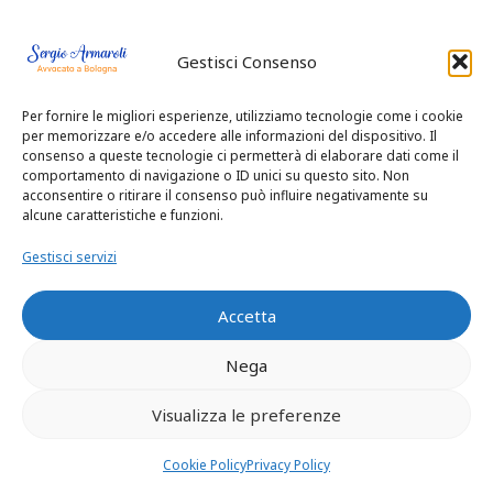
La denuncia-querela per
Gestisci Consenso
violenza sessuale è un
Per fornire le migliori esperienze, utilizziamo tecnologie come i cookie
per memorizzare e/o accedere alle informazioni del dispositivo. Il
atto fondamentale per
consenso a queste tecnologie ci permetterà di elaborare dati come il
comportamento di navigazione o ID unici su questo sito. Non
acconsentire o ritirare il consenso può influire negativamente su
avviare un’azione legale
alcune caratteristiche e funzioni.
contro l’autore del reato e
Gestisci servizi
proteggere i tuoi diritti. Di
Accetta
seguito, i passi per
Nega
presentarla:
Visualizza le preferenze
Cookie Policy
Privacy Policy