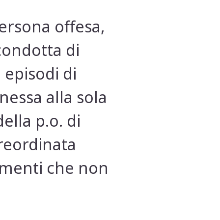
persona offesa,
condotta di
 episodi di
nessa alla sola
ella p.o. di
preordinata
lementi che non