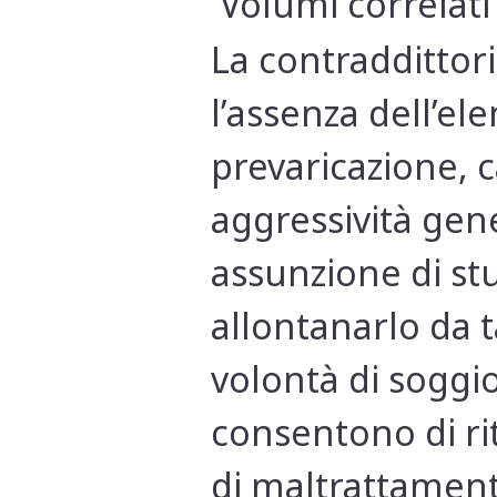
Volumi correlati
La contraddittori
l’assenza dell’el
prevaricazione, c
aggressività gene
assunzione di stu
allontanarlo da t
volontà di soggi
consentono di rit
di maltrattamenti