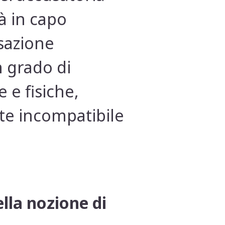
à in capo
ssazione
n grado di
 e fisiche,
nte incompatibile
lla nozione di