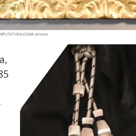
MPUTATI BoLOGNA arresto
a,
85
e