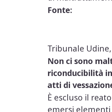
Fonte:
Tribunale Udine,
Non ci sono malt
riconducibilità i
atti di vessazio
È escluso il reat
emersi elementi 