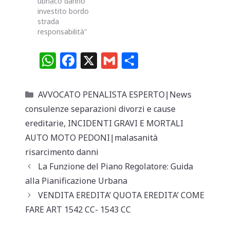
ubriaco danno
investito bordo
strada
responsabilità"
W
F
X
G
C
h
a
m
o
at
c
ai
n
Categorie
AVVOCATO PENALISTA ESPERTO|News
s
e
l
di
consulenze separazioni divorzi e cause
A
b
vi
ereditarie
,
INCIDENTI GRAVI E MORTALI
p
o
di
AUTO MOTO PEDONI|malasanità
risarcimento danni
p
o
La Funzione del Piano Regolatore: Guida
k
alla Pianificazione Urbana
VENDITA EREDITA’ QUOTA EREDITA’ COME
FARE ART 1542 CC- 1543 CC