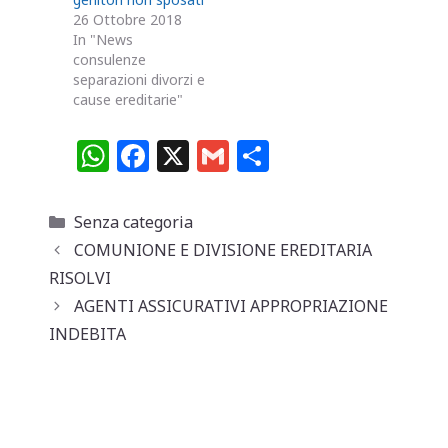
26 Ottobre 2018
In "News
consulenze
separazioni divorzi e
cause ereditarie"
W
F
X
G
C
h
a
m
o
at
c
ai
n
Categorie
Senza categoria
s
e
l
di
COMUNIONE E DIVISIONE EREDITARIA
A
b
vi
RISOLVI
p
o
di
AGENTI ASSICURATIVI APPROPRIAZIONE
INDEBITA
p
o
k