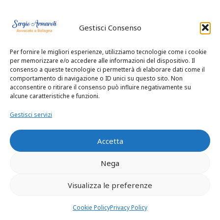
La causa, instaurata con citazione
Gestisci Consenso
notificata il 15 giugno 2007 a Jean Dubois
e il 19 giugno 2007 ad Anna Dubois e
Per fornire le migliori esperienze, utilizziamo tecnologie come i cookie
dunque in pendenza delle operazioni di
per memorizzare e/o accedere alle informazioni del dispositivo. Il
inventario, è stata istruita con
consenso a queste tecnologie ci permetterà di elaborare dati come il
l’acquisizione dei numerosissimi
comportamento di navigazione o ID unici su questo sito. Non
acconsentire o ritirare il consenso può influire negativamente su
documenti prodotti, l’assunzione di prove
alcune caratteristiche e funzioni.
orali, l’espletamento di C.T.U. grafologica
(v. la relazione depositata il 3 dicembre
Gestisci servizi
2012 dal C.T.U. avv. Susanna Matteuzzi),
l’audizione delle parti, l’acquisizione di
Accetta
chiarimenti.
Nega
Il mancato accordo tra le parti.-
Visualizza le preferenze
Era opportuna una soluzione amichevole,
ma gli inviti del giudice non sono stati
Cookie Policy
Privacy Policy
accolti.