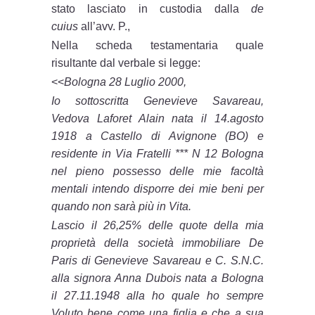
stato lasciato in custodia dalla
de
cuius
all’avv. P.,
Nella scheda testamentaria quale
risultante dal verbale si legge:
<<
Bologna 28 Luglio 2000,
Io sottoscritta Genevieve Savareau,
Vedova Laforet Alain nata il 14.agosto
1918 a Castello di Avignone (BO) e
residente in Via Fratelli *** N 12 Bologna
nel pieno possesso delle mie facoltà
mentali intendo disporre dei mie beni per
quando non sarà più in Vita.
Lascio il 26,25% delle quote della mia
proprietà della società immobiliare De
Paris di Genevieve Savareau e C. S.N.C.
alla signora Anna Dubois nata a Bologna
il 27.11.1948 alla ho quale ho sempre
Voluto bene come una figlia e che a sua