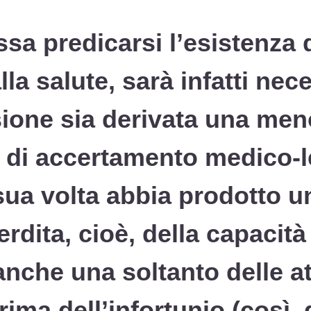
sa predicarsi l’esistenza
la salute, sarà infatti nec
esione sia derivata una me
e di accertamento medico-l
sua volta abbia prodotto u
erdita, cioè, della capacit
nche una soltanto delle at
rima dell’infortunio (così,