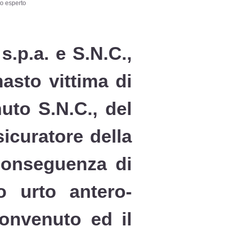
o esperto
.p.a. e S.N.C.,
asto vittima di
uto S.N.C., del
icuratore della
 conseguenza di
to urto antero-
convenuto ed il