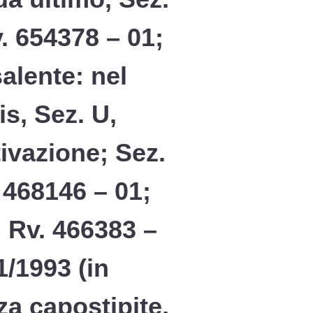
. 654378 – 01;
alente: nel
s, Sez. U,
ivazione; Sez.
 468146 – 01;
, Rv. 466383 –
1/1993 (in
za capostipite,