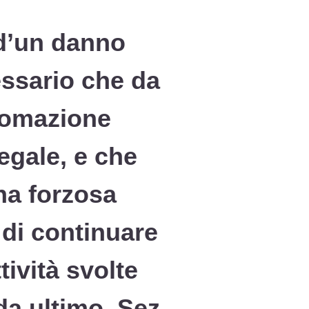
 d’un danno
essario che da
nomazione
egale, e che
na forzosa
à di continuare
tività svolte
 da ultimo, Sez.