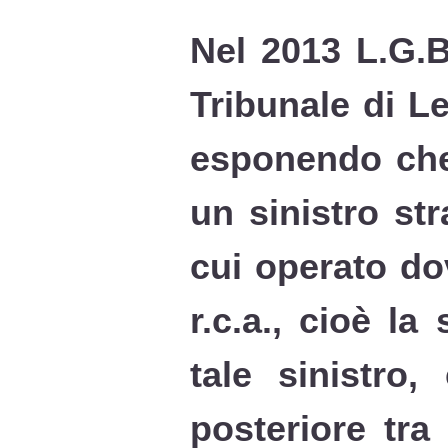
Nel 2013 L.G.B
Tribunale di L
esponendo che:
un sinistro st
cui operato do
r.c.a., cioè l
tale sinistro,
posteriore tra