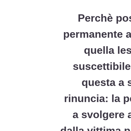
Perchè pos
permanente al
quella l
suscettibil
questa a 
rinuncia: la p
a svolgere a
dalla vittima p