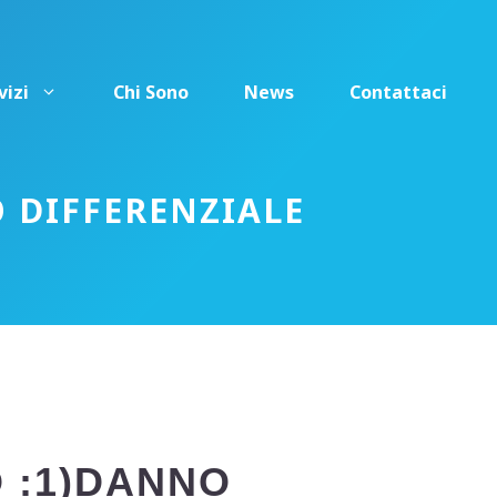
vizi
Chi Sono
News
Contattaci
O DIFFERENZIALE
 :1)DANNO