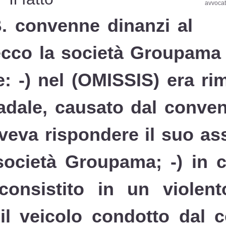
avvocat
. convenne dinanzi al
ecco la società Groupama s
 -) nel (OMISSIS) era rim
radale, causato dal conven
veva rispondere il suo ass
a società Groupama; -) in
 consistito in un violen
 il veicolo condotto dal 